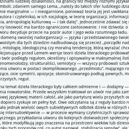
zinami ludzkiej działalności, na granicy też między różnymi języka
boli; zdaniem samego Lema, „należy do takich sfer ludzkiego dzia
ie marginalne — i nieogarnione, ponieważ teoria jej jest uwikłana 
utora i czytelnika), w ich socjologię, w teorię organizacji, informacji
ia, antropologię kulturową — i tak dalej”. Jednocześnie zdawać się
tury losowość ma bardzo ograniczone zastosowanie. I nie dziwota: 
oru decyduje przecie na pozór autor i jego wola rozumnego ładu, 
st domeną swoistej nadorganizacji — języka i przedstawionego świ
woistym dla tych dziedzin nadbudowują się przecież „porządki n
, mitologię, ideologiczną czy moralną tendencję, którą wyrażać chce 
kcjonujące przed Lemem wersje teorii dzieła literackiego próbowa
o twór podległy regułom, określony i opisywalny w maksymalnej iloś
enomenolodzy, strukturaliści, semiotycy — wszyscy próbowali sztuk
nia utworu w postaci skomplikowanego „przedmiotu”, mającego r
zące, osie symetrii, opozycje, skonstruowanego podług pewnych, m
rzystych, reguł.
 temat dzieła literackiego były całkiem odmienne i — dodajmy —
nia nowatorskie. Przede wszystkim traktował on utwór nie jako zam
wej językowej materii całość, ale jako partyturę wielu przyszłych o
 dopiero zyskuje on pełny byt. Owe odczytania są z reguły bardzo 
ała jednak wielość owych subiektywnych odbitek dzieła w różnych 
 się intersubiektywnie — w procesie wymiany czytelniczych sprawoz
tycznego, przykładania utworu do kolejnych doświadczeń społeczny
, które modyfikują jego znaczenia na przestrzeni wieków lub dziesię
oku tych procesów coś, co autor nazywał „stabilizacją sensów”, ale