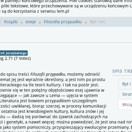
 w pamięci końcowego urządzenia. Pliki cookies stanowią dane inf
i pliki tekstowe, które przechowywane są w urządzeniu końcowym U
są do korzystania z serwisu lem.pl
j:
Książki
eseje
Filozofia przypadku
Byt i los
rof. Jarzębskiego
ng 2.71 (7 Votes)
SPIS TR
o spisu treści
Filozofii przypadku
, możemy odnieść
temat jej jest wyraźnie określony, a jest nim po prostu
Byt i
literackiego na tle teorii kultury. I tak na pozór jest.
ienie się w ten potężny objętościowo esej ujawnia w
Stro
sięgające — jak zawsze u Lema — ujęcia w system
. Literatura jest bowiem przypadkiem szczególnym
Wszy
czości uwikłanej, biorąc szerzej, w procesy komunikacji
 ostatnia jest krwiobiegiem kultury, kultura znów i jej
stu — dadzą się porównać do zjawisk zachodzących na
gii i genetyki, a nawet więcej: można powiedzieć, że jest ona nad ni
jako system pomocniczy, przyspieszający ewolucyjne przemiany, b