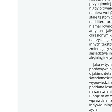
przynajmniej
nigdy o trwał
nabiera wcią
stale testom 
nad literatur
niemal równo
antyesencjalis
określonym ks
rzeczy, ale j
innych tekstó
zmieniający s
sąsiedztwa i
aksjologiczny
Jaka w tych 
porównywalna
o jakimś dete
świadomościam
wypowiedzi, w
poddana loso
nawarstwieni
Biorąc to wsz
wprawdzie fiz
indywidualny
życia.