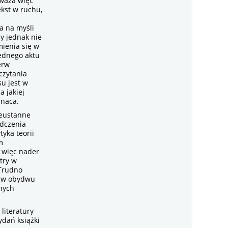
waża więc
ekst w ruchu,
ka na myśli
y jednak nie
mienia się w
jednego aktu
erw
czytania
u jest w
a jakiej
unaca.
ieustanne
adczenia
tyka teorii
m
t więc nader
ltry w
 Trudno
i w obydwu
onych
literatury
ydań książki