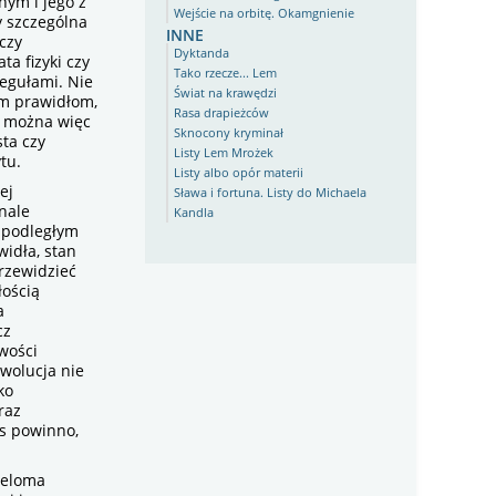
nym i jego z
Wejście na orbitę. Okamgnienie
y szczególna
inne
 czy
Dyktanda
ta fizyki czy
Tako rzecze... Lem
regułami. Nie
Świat na krawędzi
ym prawidłom,
Rasa drapieżców
” można więc
Sknocony kryminał
ta czy
Listy Lem Mrożek
tu.
Listy albo opór materii
ej
Sława i fortuna. Listy do Michaela
nale
Kandla
, podległym
idła, stan
przewidzieć
łością
a
cz
owości
wolucja nie
ko
raz
as powinno,
ieloma