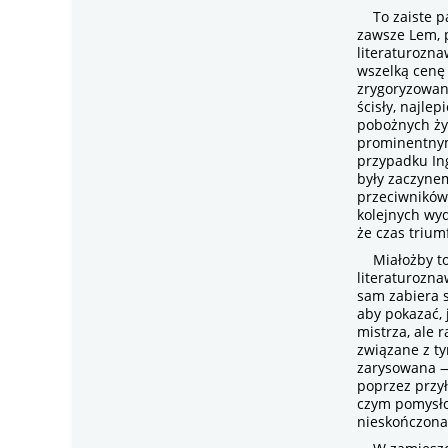
To zaiste pa
zawsze Lem, 
literaturozna
wszelką cenę
zrygoryzowan
ścisły, najle
pobożnych życ
prominentnym 
przypadku In
były zaczyne
przeciwników 
kolejnych wyd
że czas trium
Miałożby to 
literaturozna
sam zabiera s
aby pokazać, 
mistrza, ale 
związane z t
zarysowana —
poprzez przył
czym pomysło
nieskończona