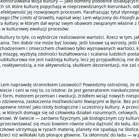
konstruowana wizja kultury — jako domeny podobnie działających
 sił, które kulturę popychają w nieprzewidzianych kierunkach, od
 efektywność jej rozwojowym procesom. Parafrazując tytuł słynneg
iego (
The Limits of Growth
), napisał więc Lem włączony do
Filozofii 
tu kultury
, w którym dał wyraz swym obawom związanym właśnie z 
 w kulturowej ewolucji procesów:
tury to tyle, co wybiórcze realizowanie wartości. Rzecz w tym, ja
nia. Ten dobór nie może być losowy. Jeśli losowe są wzrosty, jeśli
chodzeniem i zmierzchem chwilowo tylko wyznawanych wartości, k
ą miazgę, wyzbytą zdolności kształtowania i scalania ludzkich post
ubkulturowa nie jest nadzieją kultury, lecz jej przypadłością, nie
 reaktywnością, a nie aktywnością, skutkiem dezorientacji, nie zaś 
Lem naprawdę stronnikiem Losowości? Powiedzmy ostrożniej, że do
wiecie i ceni w niej to, co istotne: że jest generatorem nieskończone
i form, motorem przemian i ewolucji, źródłem wciąż nowych nies
 zdziwienia, zaskoczenia możliwościami tkwiącymi w Bycie. Bez pr
pewne istnieć jako istoty biologiczne i uczestnicy kultury. A przeci
, w których domaga się od człowieka działań rozumnych, celowych
nowi. W świecie — zarówno fizycznym, jak biologicznym czy kult
przeciwstawiać się musi bowiem równie silna dążność do ładu, dzięk
zkowe utrzymują w ryzach materię, planety nie spadają na Słońce,
dzieci niż wilkołaki lub płonące głownie. Ta skłonność do ładu — w