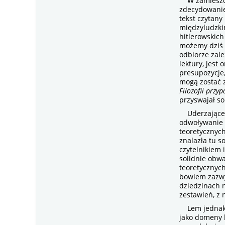
W zamieszczo
zdecydowanie 
tekst czytany
międzyludzki
hitlerowskich
możemy dziś o
odbiorze zal
lektury, jest
presupozycje,
mogą zostać 
Filozofii przy
przyswajał s
Uderzając
odwoływanie s
teoretycznych
znalazła tu 
czytelnikiem 
solidnie obwa
teoretycznych
bowiem zazwy
dziedzinach n
zestawień, z
Lem jednak ni
jako domeny 