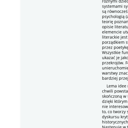
różnymi dzied
systemami sym
są równocześn
psychologią (a
teorię poznan
opisie litera
elemencie utw
literackie je
porządkiem s
przez poetykę
Wszystkie fun
ukazać je jak
przekrojów. F
unieruchomie
warstwy znac
bardziej przej
Lema idee na
chwili powsta
skończoną w s
dzięki którym
nie interesow
to, co tworzy
dyskursu kry
historycznych
Następuje w t