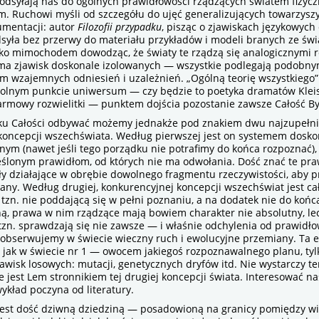
odsyłają nas do ogólnych prawidłowości rządzących światem fizycz
m. Ruchowi myśli od szczegółu do ujęć generalizujących towarzysz
umentacji: autor
Filozofii przypadku
, pisząc o zjawiskach językowych
odsyła bez przerwy do materiału przykładów i modeli branych ze świa
jako mimochodem dowodząc, że światy te rządzą się analogicznymi 
ma zjawisk doskonale izolowanych — wszystkie podlegają podobn
em wzajemnych odniesień i uzależnień. „Ogólną teorię wszystkiego
olnym punkcie uniwersum — czy będzie to poetyka dramatów Kleis
rmowy rozwielitki — punktem dojścia pozostanie zawsze Całość By
 Całości odbywać możemy jednakże pod znakiem dwu najzupełni
oncepcji wszechświata. Według pierwszej jest on systemem dosko
ym (nawet jeśli tego porządku nie potrafimy do końca rozpoznać)
eślonym prawidłom, od których nie ma odwołania. Dość znać te praw
iły działające w obrębie dowolnego fragmentu rzeczywistości, aby 
tany. Według drugiej, konkurencyjnej koncepcji wszechświat jest ca
 tzn. nie poddającą się w pełni poznaniu, a na dodatek nie do końc
ą, prawa w nim rządzące mają bowiem charakter nie absolutny, le
 tzn. sprawdzają się nie zawsze — i właśnie odchylenia od prawidł
e obserwujemy w świecie wieczny ruch i ewolucyjne przemiany. Ta e
— jak w świecie nr 1 — owocem jakiegoś rozpoznawalnego planu, tyl
jawisk losowych: mutacji, genetycznych dryfów itd. Nie wystarczy te
e jest Lem stronnikiem tej drugiej koncepcji świata. Interesować n
wykład poczyna od literatury.
est dość dziwną dziedziną — posadowioną na granicy pomiędzy w