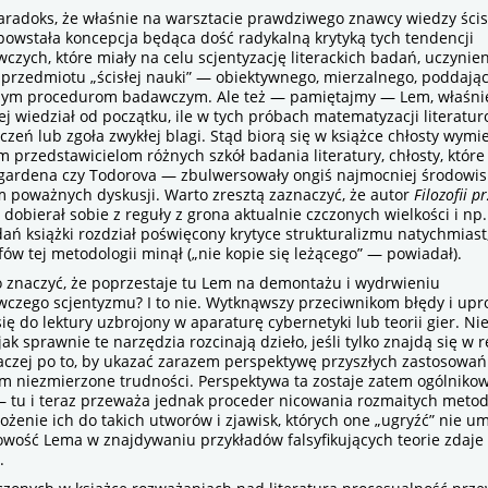
radoks, że właśnie na warsztacie prawdziwego znawcy wiedzy ścisłe
powstała koncepcja będąca dość radykalną krytyką tych tendencji
wczych, które miały na celu scjentyzację literackich badań, uczynien
 przedmiotu „ścisłej nauki” — obiektywnego, mierzalnego, poddając
ym procedurom badawczym. Ale też — pamiętajmy — Lem, właśnie
piej wiedział od początku, ile w tych próbach matematyzacji literat
zeń lub zgoła zwykłej blagi. Stąd biorą się w książce chłosty wymi
przedstawicielom różnych szkół badania literatury, chłosty, które
gardena czy Todorova — zbulwersowały ongiś najmocniej środowis
m poważnych dyskusji. Warto zresztą zaznaczyć, że autor
Filozofii 
dobierał sobie z reguły z grona aktualnie czczonych wielkości i np.
ań książki rozdział poświęcony krytyce strukturalizmu natychmiast,
fów tej metodologii minął („nie kopie się leżącego” — powiadał).
znaczyć, że poprzestaje tu Lem na demontażu i wydrwieniu
wczego scjentyzmu? I to nie. Wytknąwszy przeciwnikom błędy i upr
ię do lektury uzbrojony w aparaturę cybernetyki lub teorii gier. Ni
jak sprawnie te narzędzia rozcinają dzieło, jeśli tylko znajdą się w 
raczej po to, by ukazać zarazem perspektywę przyszłych zastosowań
ym niezmierzone trudności. Perspektywa ta zostaje zatem ogólniko
 tu i teraz przeważa jednak proceder nicowania rozmaitych metod
ożenie ich do takich utworów i zjawisk, których one „ugryźć” nie um
wość Lema w znajdywaniu przykładów falsyfikujących teorie zdaje 
.