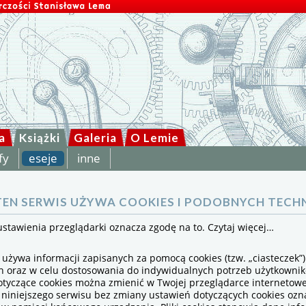
a
Książki
Galeria
O Lemie
fy
eseje
inne
EN SERWIS UŻYWA COOKIES I PODOBNYCH TECHN
ustawienia przeglądarki oznacza zgodę na to.
Czytaj więcej…
 używa informacji zapisanych za pomocą cookies (tzw. „ciasteczek”
ch oraz w celu dostosowania do indywidualnych potrzeb użytkowni
otyczące cookies można zmienić w Twojej przeglądarce internetowe
 niniejszego serwisu bez zmiany ustawień dotyczących cookies ozn