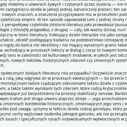
 gdy mówimy o utworach żywych i czytanych przez stulecia — nie
ym zastygnięciu dzieła w jakiejś jednej, kanonicznej postaci: ten sa
ż nowych znaczeń, a znaczenia przypisywane mu w przeszłości po
czytelniczej empirii. W ten sposób zapowiadał Lem z jednej strony
ą z perspektywy czytelnika (
Historia literatury jako prowokacja
Jaussa
legle z
Filozofią przypadku
), z drugiej — cały, tak ważny dzisiaj, nurt
tyczny w teorii literatury, traktujący dzieło literackie nie jako zasty
ztałcie „obiekť’ podlegający badaniu na podobieństwo istniejącej 
ako nigdy do końca nie określony i nie mający wyraźnych granic teks
w, wchodzący w procesach lektury w dialog z coraz to nowymi kont
wój sens w zależności od kulturowych środowisk, w jakich jest odc
nnych, nowych tekstów, historycznych zdarzeń czy zmiennych syst
ch.
społecznych dziejach literatury rola przypadku? Oczywiście znacz
 z rolą, jaką odgrywa on w procesach ewolucyjnych — bo przecie
rministycznym ładzie rządzącym zderzeniami tekstu dzieła z czyte
i, a także takimi wynikami tych zderzeń, które rodzą krytycznolite
pływające już bezpośrednio na procesy stabilizacji sensów. Bardzi
wym trafom jest droga utworu poprzez dzieje — jego przechodzen
a zmiennych kontekstów historycznych, zmieniających jego sens i
ystko pod uwagę, ujrzymy w tekście dzieła rodzaj genotypu, który p
yczne cechy wyjściowe osobnika jakiegoś gatunku, ale nie przesądz
ch losach i specyficznych rysach indywidualnych wytworzonych w 