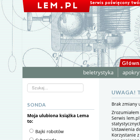
Główn
beletrystyka
apokry
Szukaj...
UWAGA! T
Brak zmiany 
SONDA
Zrozumiałem
Moja ulubiona książka Lema
Serwis lem.pl
to:
statystyczny
Ustawienia d
Bajki robotów
Korzystanie z
Cyberiada