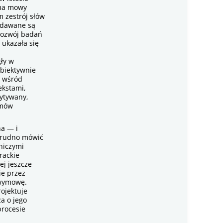
 ma mowy
m zestrój słów
ddawane są
 rozwój badań
 ukazała się
gły w
obiektywnie
t wśród
ekstami,
zytywany,
emów
na — i
 trudno mówić
lniczymi
rackie
ej jeszcze
ie przez
 wymowę.
rojektuje
a o jego
procesie