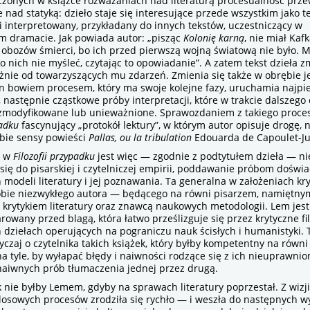
nych w książce rozważaniach nad literaturą procesualność prze
nad statyką: dzieło staje się interesujące przede wszystkim jako t
 i interpretowany, przykładany do innych tekstów, uczestniczący w
m dramacie. Jak powiada autor: „pisząc
Kolonię karną
, nie miał Kaf
 obozów śmierci, bo ich przed pierwszą wojną światową nie było. M
 nich nie myśleć, czytając to opowiadanie”. A zatem tekst dzieła z
eżnie od towarzyszących mu zdarzeń. Zmienia się także w obrębie 
 on bowiem procesem, który ma swoje kolejne fazy, uruchamia najpi
 następnie cząstkowe próby interpretacji, które w trakcie dalszego 
zmodyfikowane lub unieważnione. Sprawozdaniem z takiego proces
padku
fascynujący „protokół lektury”, w którym autor opisuje drogę, n
obie sensy powieści
Pallas, ou la tribulation
Edouarda de Capoulet-J
e w
Filozofii przypadku
jest więc — zgodnie z podtytułem dzieła — n
ię do pisarskiej i czytelniczej empirii, poddawanie próbom doświ
 modeli literatury i jej poznawania. Ta generalna w założeniach kry
sobie niezwykłego autora — będącego na równi pisarzem, namiętny
i krytykiem literatury oraz znawcą naukowych metodologii. Lem jes
rowany przed blagą, która łatwo prześlizguje się przez krytyczne fi
 dziełach operujących na pograniczu nauk ścisłych i humanistyki.
czaj o czytelnika takich książek, który byłby kompetentny na równ
a tyle, by wyłapać błędy i naiwności rodzące się z ich nieuprawni
 naiwnych prób tłumaczenia jednej przez drugą.
e byłby Lemem, gdyby na sprawach literatury poprzestał. Z wizji 
losowych procesów zrodziła się rychło — i weszła do następnych w