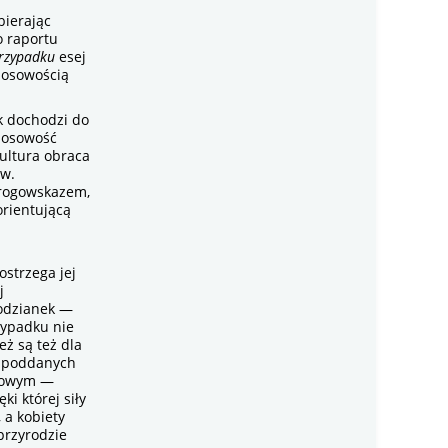
bierając
o raportu
przypadku
esej
losowością
k dochodzi do
 losowość
ultura obraca
aw.
 drogowskazem,
orientującą
strzega jej
j
podzianek —
zypadku nie
eż są też dla
, poddanych
urowym —
i której siły
 a kobiety
 przyrodzie