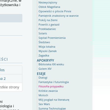
ormatyczne, w
Niezwyciężony
żytkownika i
Obłok Magellana
Opowieści o pilocie Pirxie
Pamiętnik znaleziony w wannie
Pokój na Ziemi
Powrót z gwiazd
Przekładaniec
Solaris
Szpital Przemienienia
Śledztwo
Wizja lokalna
Wysoki Zamek
Zagadka
apokryfy
EŚCI
Biblioteka XXI wieku
Golem XIV
 los
eseje
Dialogi
na 2
Fantastyka i futurologia
Filozofia przypadku
stkie strony
Krótkie zwarcia
Moloch
Mój pogląd na literaturę
mi
Sex Wars
iologia i
Summa Technologiae