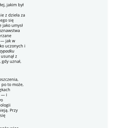
j, jakim był
ie z dzieła za
ego się
 jako umysł
uroznawstwa
erzane
 — jak w
ko uczonych i
przypadku
 usunął z
 gdy uznał,
oszczenia,
e po to może,
rękach
 — i
wo
ologii
ieją. Przy
się