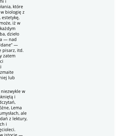
mi i
łania, które
w biologię z
, estetykę,
 może, iż w
o każdym
ba, dzieło
ata — nad
addane” —
pisarz, itd.
ły zatem
ci
i
ozmaite
niej lub
 niezwykle w
kniętą i
dczytań,
różne, Lema
umysłach, ale
dań z lektury,
ch i
cioleci.
 w istocie —