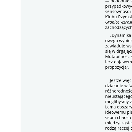
— podobnie s
przypadkowych
sensowność i
Klubu Rzymsk
Granice wzros
zachodzących
„Dynamika kul
owego wybiera
zawiaduje ws
się w drgając
Mutabilność s
lecz objawem,
propozycją”.
Jestże więc 
działanie w ś
różnorodnośc
nieustającego
moglibyśmy za
Lema obszary
ideowemu pla
siłom chaosu 
międzycząstec
rodzą raczej 