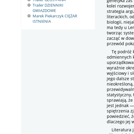
genetyka zaś 
Trailer DZIENNIKI
kolei rozwoje
GWIAZDOWE
strategia arg
Marek Piekarczyk CIĘŻAR
literackich, 
ISTNIENIA
biologii, nie
ma tedy u Le
tworząc syst
zacząć w dow
przewód poka
Tę podróż ku
odmiennych k
uporządkowan
wyraźnie okr
wyjściowy i s
jego dalsze s
nieokreśloną,
przewidywaln
statystyczny,
sprawiają, ż
jest jednak 
spiętrzenia z
powiedzieć, ż
dlaczego jej 
Literatura j