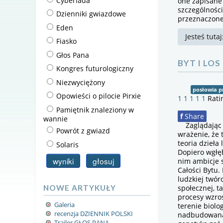
one zapisane
szczególnośc
Dzienniki gwiazdowe
przeznaczone 
Eden
Jesteś tuta
Fiasko
Głos Pana
BYT I LOS
Kongres futurologiczny
Niezwyciężony
posłowia p
Opowieści o pilocie Pirxie
1
1
1
1
1
Rati
Pamiętnik znaleziony w
f
Share
wannie
Zaglądając d
Powrót z gwiazd
wrażenie, że 
teoria dzieła 
Solaris
Dopiero wgłęb
nim ambicje 
Całości Bytu
ludzkiej twór
NOWE ARTYKUŁY
społecznej, ta
procesy wzro
Galeria
terenie biolo
recenzja DZIENNIK POLSKI
nadbudowana 
Trailer GŁOS PANA