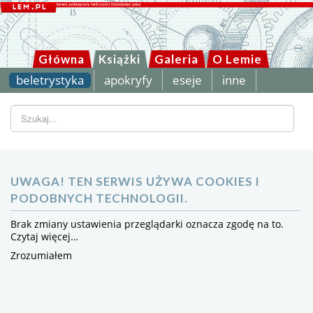
Główna
Książki
Galeria
O Lemie
beletrystyka
apokryfy
eseje
inne
Szukaj...
UWAGA! TEN SERWIS UŻYWA COOKIES I
PODOBNYCH TECHNOLOGII.
Brak zmiany ustawienia przeglądarki oznacza zgodę na to.
Czytaj więcej…
Zrozumiałem