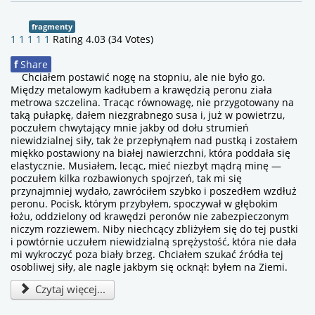
fragmenty
1
1
1
1
1
Rating 4.03 (34 Votes)
f
Share
Chciałem postawić nogę na stopniu, ale nie było go.
Między metalowym kadłubem a krawędzią peronu ziała
metrowa szczelina. Tracąc równowagę, nie przygotowany na
taką pułapkę, dałem niezgrabnego susa i, już w powietrzu,
poczułem chwytający mnie jakby od dołu strumień
niewidzialnej siły, tak że przepłynąłem nad pustką i zostałem
miękko postawiony na białej nawierzchni, która poddała się
elastycznie. Musiałem, lecąc, mieć niezbyt mądrą minę —
poczułem kilka rozbawionych spojrzeń, tak mi się
przynajmniej wydało, zawróciłem szybko i poszedłem wzdłuż
peronu. Pocisk, którym przybyłem, spoczywał w głębokim
łożu, oddzielony od krawędzi peronów nie zabezpieczonym
niczym rozziewem. Niby niechcący zbliżyłem się do tej pustki
i powtórnie uczułem niewidzialną sprężystość, która nie dała
mi wykroczyć poza biały brzeg. Chciałem szukać źródła tej
osobliwej siły, ale nagle jakbym się ocknął: byłem na Ziemi.
Czytaj więcej...