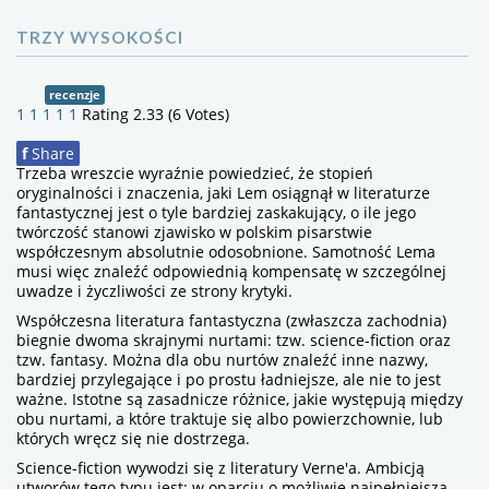
TRZY WYSOKOŚCI
recenzje
1
1
1
1
1
Rating 2.33 (6 Votes)
f
Share
Trzeba wreszcie wyraźnie powiedzieć, że stopień
oryginalności i znaczenia, jaki Lem osiągnął w literaturze
fantastycznej jest o tyle bardziej zaskakujący, o ile jego
twórczość stanowi zjawisko w polskim pisarstwie
współczesnym absolutnie odosobnione. Samotność Lema
musi więc znaleźć odpowiednią kompensatę w szczególnej
uwadze i życzliwości ze strony krytyki.
Współczesna literatura fantastyczna (zwłaszcza zachodnia)
biegnie dwoma skrajnymi nurtami: tzw. science-fiction oraz
tzw. fantasy. Można dla obu nurtów znaleźć inne nazwy,
bardziej przylegające i po prostu ładniejsze, ale nie to jest
ważne. Istotne są zasadnicze różnice, jakie występują między
obu nurtami, a które traktuje się albo powierzchownie, lub
których wręcz się nie dostrzega.
Science-fiction wywodzi się z literatury Verne'a. Ambicją
utworów tego typu jest: w oparciu o możliwie najpełniejszą