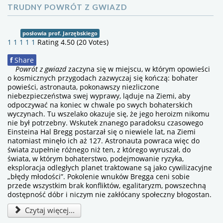
TRUDNY POWRÓT Z GWIAZD
posłowia prof. Jarzębskiego
1
1
1
1
1
Rating 4.50 (20 Votes)
f
Share
Powrót z gwiazd
zaczyna się w miejscu, w którym opowieści
o kosmicznych przygodach zazwyczaj się kończą: bohater
powieści, astronauta, pokonawszy niezliczone
niebezpieczeństwa swej wyprawy, ląduje na Ziemi, aby
odpoczywać na koniec w chwale po swych bohaterskich
wyczynach. Tu wszelako okazuje się, że jego heroizm nikomu
nie był potrzebny. Wskutek znanego paradoksu czasowego
Einsteina Hal Bregg postarzał się o niewiele lat, na Ziemi
natomiast minęło ich aż 127. Astronauta powraca więc do
świata zupełnie różnego niż ten, z którego wyruszał, do
świata, w którym bohaterstwo, podejmowanie ryzyka,
eksploracja odległych planet traktowane są jako cywilizacyjne
„błędy młodości”. Pokolenie wnuków Bregga ceni sobie
przede wszystkim brak konfliktów, egalitaryzm, powszechną
dostępność dóbr i niczym nie zakłócany społeczny błogostan.
Czytaj więcej...