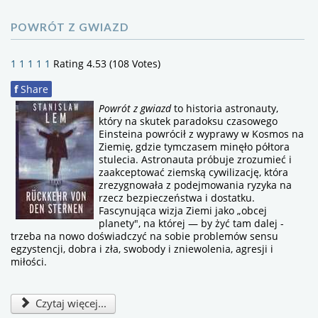
POWRÓT Z GWIAZD
1
1
1
1
1
Rating 4.53 (108 Votes)
f
Share
Powrót z gwiazd
to historia astronauty,
który na skutek paradoksu czasowego
Einsteina powrócił z wyprawy w Kosmos na
Ziemię, gdzie tymczasem minęło półtora
stulecia. Astronauta próbuje zrozumieć i
zaakceptować ziemską cywilizację, która
zrezygnowała z podejmowania ryzyka na
rzecz bezpieczeństwa i dostatku.
Fascynująca wizja Ziemi jako „obcej
planety", na której — by żyć tam dalej -
trzeba na nowo doświadczyć na sobie problemów sensu
egzystencji, dobra i zła, swobody i zniewolenia, agresji i
miłości.
Czytaj więcej...