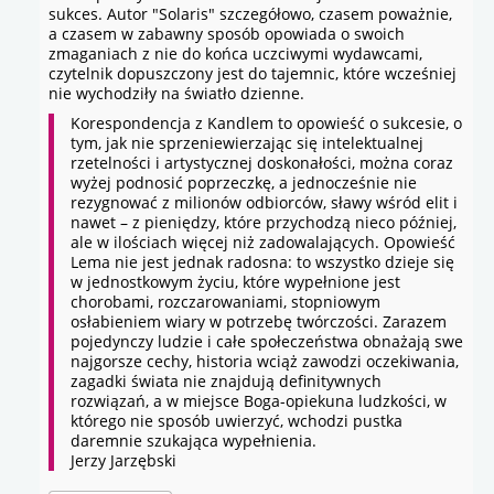
sukces. Autor "Solaris" szczegółowo, czasem poważnie,
a czasem w zabawny sposób opowiada o swoich
zmaganiach z nie do końca uczciwymi wydawcami,
czytelnik dopuszczony jest do tajemnic, które wcześniej
nie wychodziły na światło dzienne.
Korespondencja z Kandlem to opowieść o sukcesie, o
tym, jak nie sprzeniewierzając się intelektualnej
rzetelności i artystycznej doskonałości, można coraz
wyżej podnosić poprzeczkę, a jednocześnie nie
rezygnować z milionów odbiorców, sławy wśród elit i
nawet – z pieniędzy, które przychodzą nieco później,
ale w ilościach więcej niż zadowalających. Opowieść
Lema nie jest jednak radosna: to wszystko dzieje się
w jednostkowym życiu, które wypełnione jest
chorobami, rozczarowaniami, stopniowym
osłabieniem wiary w potrzebę twórczości. Zarazem
pojedynczy ludzie i całe społeczeństwa obnażają swe
najgorsze cechy, historia wciąż zawodzi oczekiwania,
zagadki świata nie znajdują definitywnych
rozwiązań, a w miejsce Boga-opiekuna ludzkości, w
którego nie sposób uwierzyć, wchodzi pustka
daremnie szukająca wypełnienia.
Jerzy Jarzębski