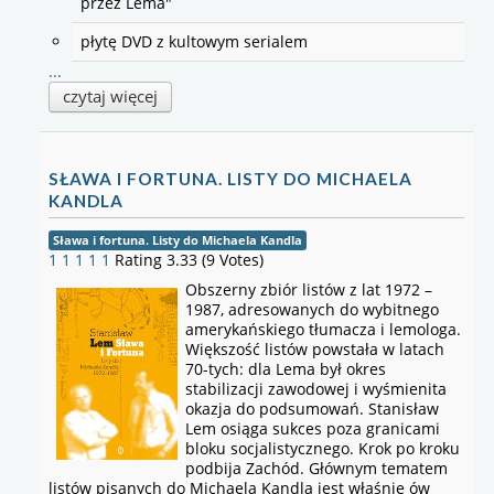
przez Lema"
płytę DVD z kultowym serialem
...
czytaj więcej
SŁAWA I FORTUNA. LISTY DO MICHAELA
KANDLA
Sława i fortuna. Listy do Michaela Kandla
1
1
1
1
1
Rating 3.33 (9 Votes)
Obszerny zbiór listów z lat 1972 –
1987, adresowanych do wybitnego
amerykańskiego tłumacza i lemologa.
Większość listów powstała w latach
70-tych: dla Lema był okres
stabilizacji zawodowej i wyśmienita
okazja do podsumowań. Stanisław
Lem osiąga sukces poza granicami
bloku socjalistycznego. Krok po kroku
podbija Zachód. Głównym tematem
listów pisanych do Michaela Kandla jest właśnie ów