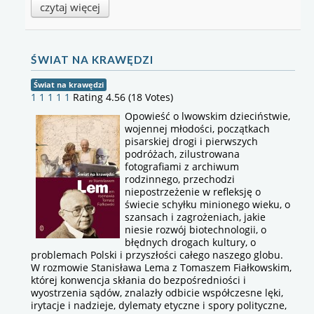
czytaj więcej
ŚWIAT NA KRAWĘDZI
Świat na krawędzi
1
1
1
1
1
Rating 4.56 (18 Votes)
Opowieść o lwowskim dzieciństwie,
wojennej młodości, początkach
pisarskiej drogi i pierwszych
podróżach, zilustrowana
fotografiami z archiwum
rodzinnego, przechodzi
niepostrzeżenie w refleksję o
świecie schyłku minionego wieku, o
szansach i zagrożeniach, jakie
niesie rozwój biotechnologii, o
błędnych drogach kultury, o
problemach Polski i przyszłości całego naszego globu.
W rozmowie Stanisława Lema z Tomaszem Fiałkowskim,
której konwencja skłania do bezpośredniości i
wyostrzenia sądów, znalazły odbicie współczesne lęki,
irytacje i nadzieje, dylematy etyczne i spory polityczne,