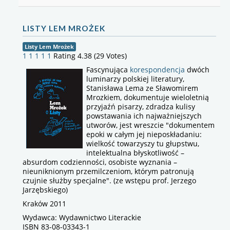
LISTY LEM MROŻEK
Listy Lem Mrożek
1
1
1
1
1
Rating 4.38 (29 Votes)
Fascynująca
korespondencja
dwóch
luminarzy polskiej literatury,
Stanisława Lema ze Sławomirem
Mrozkiem, dokumentuje wieloletnią
przyjaźń pisarzy, zdradza kulisy
powstawania ich najważniejszych
utworów, jest wreszcie "dokumentem
epoki w całym jej nieposkładaniu:
wielkość towarzyszy tu głupstwu,
intelektualna błyskotliwość –
absurdom codzienności, osobiste wyznania –
nieuniknionym przemilczeniom, którym patronują
czujnie służby specjalne". (ze wstępu prof. Jerzego
Jarzębskiego)
Kraków 2011
Wydawca: Wydawnictwo Literackie
ISBN 83-08-03343-1