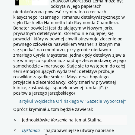
znawców twórczości Lema może być
odkryta w jego papierach
niedokończona powieść kryminalna o cechach
klasycznego "czarnego" romansu detektywistycznego w
stylu Dashiella Hammetta lub Raymonda Chandlera.
Bohater powieści jest działającym w Nowym Jorku
prywatnym detektywem, któremu nie najlepiej się
powodzi i który w pewnej chwili otrzymuje zlecenie od
pewnego człowieka nazwiskiem Washer, z którym ma
się spotkać na cmentarzu, przy grobie niedawno
zmarłego Cyryla Maystersa. Jednak gdy detektyw zjawia
się w miejscu spotkania, znajduje zleceniodawcę w jego
samochodzie – martwego. Staje się to wstępem do całej
serii emocjonujących wydarzeń: detektyw próbuje
rozwikłać zagadkę śmierci Maystersa, bogatego
przyjaciela zleceniodawcy, który zmarł w prywatnej
klinice, zostawiając spadek pewnej fundacji". (z
posłowia Jerzego Jarzębskiego)
artykuł Wojciecha Orlińskiego w "Gazecie Wyborczej"
Oprócz kryminału, tom będzie zawierał:
jednoaktówkę
Korzenie
na temat Stalina,
Dyktanda
- "najzabawniejsze utwory napisane