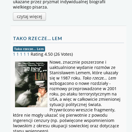
ukazane przez pryzmat indywidualnej biografii
wielkiego pisarza.
czytaj więcej
TAKO RZECZE... LEM
Tako rzecze... Lem
1
1
1
1
1
Rating 4.50 (26 Votes)
Nowe, znacznie poszerzone i
uaktualnione wydanie rozmów ze
Stanisławem Lemem, które ukazały
się w 1987 roku.
Tako rzecze... Lem
wzbogacono o nowe rozdziały -
rozmowy przeprowadzone w 2001
roku, po ataku terrorystycznym na
USA, a więc w całko­wicie zmienionej
sytuacji politycznej świata.
Przywrócono wreszcie fragmenty,
które nie mogły ukazać się pierwotnie z powodu
ingerencji cenzury (np. poświęcone wspomnieniom
lwowskim z okresu okupacji sowieckiej oraz dotyczące
stanu wojennego).