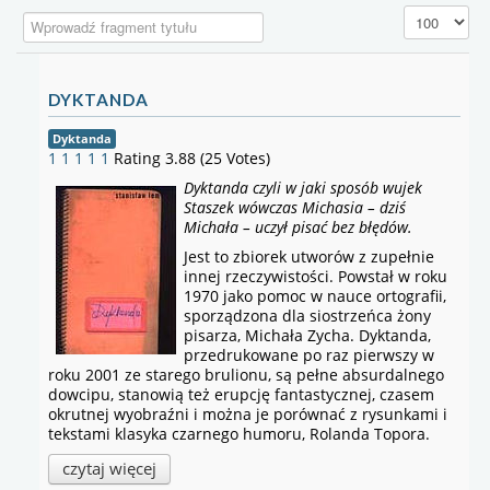
Wprowadź fragment tytułu
Pokaż #
DYKTANDA
Dyktanda
1
1
1
1
1
Rating 3.88 (25 Votes)
Dyktanda czyli w jaki sposób wujek
Staszek wówczas Michasia – dziś
Michała – uczył pisać bez błędów.
Jest to zbiorek utworów z zupełnie
innej rzeczywistości. Powstał w roku
1970 jako pomoc w nauce ortografii,
sporządzona dla siostrzeńca żony
pisarza, Michała Zycha. Dyktanda,
przedrukowane po raz pierwszy w
roku 2001 ze starego brulionu, są pełne absurdalnego
dowcipu, stanowią też erupcję fantastycznej, czasem
okrutnej wyobraźni i można je porównać z rysunkami i
tekstami klasyka czarnego humoru, Rolanda Topora.
czytaj więcej