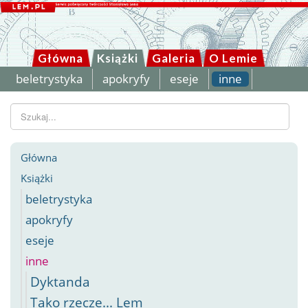
Główna
Książki
Galeria
O Lemie
beletrystyka
apokryfy
eseje
inne
Szukaj...
Główna
Książki
beletrystyka
apokryfy
eseje
inne
Dyktanda
Tako rzecze... Lem