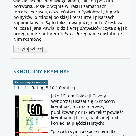
wielkiej scenie ziemskiego globu, jak i na polskim
podwórku. Pisał o wojnie w Iraku i zamachach
terrorystycznych, o szaleństwach żywiołów i głupocie
polityków, o młodej polskiej literaturze i pisarzach
zapomnianych. Są tu także dwa pożegnania: Czesława
Miłosza i Jana Pawła II; dziś
Rasę drapieżców
czyta się jak
pożegnanie z autorem
Solaris
. Pożegnanie i ostatnią z
Nim rozmowę.
czytaj więcej
SKNOCONY KRYMINAŁ
Sknocony kryminał
1
1
1
1
1
Rating 3.10 (10 Votes)
Jako 16 tom Kolekcji Gazety
Wyborczej ukazał się "Sknocony
kryminał", po raz pierwszy
publikowany drukiem tekst powieści
kryminalnej Lema, napisanej pod
koniec lat pięćdziesiątych:
"prawdziwym zaskoczeniem dla