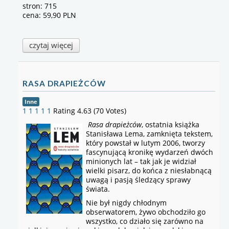
stron: 715
cena: 59,90 PLN
czytaj więcej
RASA DRAPIEŻCÓW
Inne
1
1
1
1
1
Rating 4.63 (70 Votes)
Rasa drapieżców
, ostatnia książka
Stanisława Lema, zamknięta tekstem,
który powstał w lutym 2006, tworzy
fascynującą kronikę wydarzeń dwóch
minionych lat – tak jak je widział
wielki pisarz, do końca z niesłabnącą
uwagą i pasją śledzący sprawy
świata.
Nie był nigdy chłodnym
obserwatorem, żywo obchodziło go
wszystko, co działo się zarówno na