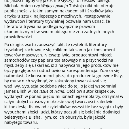
do jakości nigdy się jakoś nie słyszy), to fresków takiego
Michała Anioła czy
Wojny i pokoju
Tołstoja nikt nie oferuje
publiczności z takim samym nakładem sił i środków jako
artykułu sztuki najlepszego z możliwych. Postępowanie
wydawców literatury trywialnej pozwala nam uznać, że
literatura trywialna podlega wyłącznie prawom
ekonomicznym i w swoim obiegu nie zna żadnych innych
prawidłowości.
Po drugie, warto zauważyć fakt, że czytelnik literatury
trywialnej zachowuje się całkiem tak samo jak konsument
towarów masowych. Niewątpliwie, producentowi mioteł,
samochodów czy papieru toaletowego nie przychodzi na
myśl, żeby się uskarżać, iż z nabywcami jego produktów nie
łączy go głęboka i uduchowiona korespondencja. Zdarza się
natomiast, że konsumenci piszą do producenta gniewne listy,
by mu w nich wytknąć, że zakupiony towar okazał się
wadliwy. Sytuacja podobna więc do tej, o jakiej wspomniał
James Blish w
The Issue at Hand
. Otóż ów autor książek SF,
wydanych w ponad pięciu milionach egzemplarzy, otrzymał w
całym dotychczasowym okresie swej twórczości zaledwie
kilkadziesiąt listów od czytelników; wszystkie bez wyjątku były
wybuchami złości ludzi, którzy poczuli się boleśnie dotknięci
beletrystyką Blisha. Tym, co ich oburzyło, była jakość
nabytego towaru.