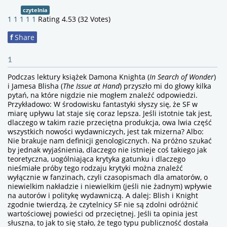
czytelnia
1
1
1
1
1
Rating 4.53 (32 Votes)
f
Share
1
Podczas lektury książek Damona Knighta (
In Search of Wonder
)
i Jamesa Blisha (
The Issue at Hand
) przyszło mi do głowy kilka
pytań, na które nigdzie nie mogłem znaleźć odpowiedzi.
Przykładowo: W środowisku fantastyki słyszy się, że SF w
miarę upływu lat staje się coraz lepsza. Jeśli istotnie tak jest,
dlaczego w takim razie przeciętna produkcja, owa lwia część
wszystkich nowości wydawniczych, jest tak mizerna? Albo:
Nie brakuje nam definicji genologicznych. Na próżno szukać
by jednak wyjaśnienia, dlaczego nie istnieje coś takiego jak
teoretyczna, uogólniająca krytyka gatunku i dlaczego
nieśmiałe próby tego rodzaju krytyki można znaleźć
wyłącznie w fanzinach, czyli czasopismach dla amatorów, o
niewielkim nakładzie i niewielkim (jeśli nie żadnym) wpływie
na autorów i politykę wydawniczą. A dalej: Blish i Knight
zgodnie twierdzą, że czytelnicy SF nie są zdolni odróżnić
wartościowej powieści od przeciętnej. Jeśli ta opinia jest
słuszna, to jak to się stało, że tego typu publiczność dostała