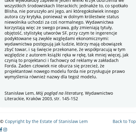
takie wywołałoby zapewne jeden wielki krzyk oburzenia we
wszystkich środowiskach literackich; jednakże to, co spotkało
Blisha, nie poruszyło ani jego, ani któregokolwiek innego
autora czy krytyka, ponieważ w dolnym królestwie status
niewolnika uchodzi za coś normalnego. Wydawnictwa
korzystają więc ze swego prawa, gdy zmieniają tytuły,
objętość, stylistykę utworów SF, przy czym te ingerencje
podyktowane są zwykle względami ekonomicznymi:
wydawnictwa postępują jak ludzie, którzy mają obowiązek
zbyć towar, i są święcie przekonane, że współpracują w tym
względzie z autorem książki ręka w rękę, tak mniej więcej, jak
czynią to projektanci i fachowcy od reklamy w zakładach
Forda. Żaden człowiek nie oburza się przecież, że
projektantowi nowego modelu forda nie przysługuje prawo
wymyślenia również nazwy dla tegoż modelu.
Stanisław Lem,
Mój pogląd na literaturę,
Wydawnictwo
Literackie, Kraków 2003, str. 145-152
©
Copyright by the Estate of Stanislaw Lem
Back to Top