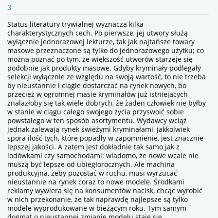
3
Status literatury trywialnej wyznacza kilka
charakterystycznych cech. Po pierwsze, jej utwory służą
wyłącznie jednorazowej lekturze, tak jak najtańsze towary
masowe przeznaczone są tylko do jednorazowego użytku; co
można poznać po tym, że większość utworów starzeje się
podobnie jak produkty masowe. Gdyby kryminały podlegały
selekcji wyłącznie ze względu na swoją wartość, to nie trzeba
by nieustannie i ciągle dostarczać na rynek nowych, bo
przecież w ogromnej masie kryminałów już istniejących
znalazłoby się tak wiele dobrych, że żaden człowiek nie byłby
w stanie w ciągu całego swojego życia przyswoić sobie
powstałego w ten sposób asortymentu. Wydawcy wciąż
jednak zalewają rynek świeżymi kryminałami, jakkolwiek
spora ilość tych, które popadły w zapomnienie, jest znacznie
lepszej jakości. A zatem jest dokładnie tak samo jak z
lodówkami czy samochodami: wiadomo, że nowe wcale nie
muszą być lepsze od ubiegłorocznych. Ale machina
produkcyjna, żeby pozostać w ruchu, musi wyrzucać
nieustannie na rynek coraz to nowe modele. Środkami
reklamy wywiera się na konsumentów nacisk, chcąc wyrobić
w nich przekonanie, że tak naprawdę najlepsze są tylko
modele wyprodukowane w bieżącym roku. Tym samym
dogmat o nieustannej zmianie modelu staje się