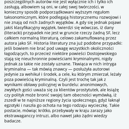
poszczególnych autorów nie jest wyłącznie ich i tylko ich
zasługą, albowiem są oni, w całej swej twórczości, w
konieczny sposób podporządkowani wyższym regułom
taksonomicznym, które podlegają historycznemu rozwojowi i
nie znają od nich
żadnych wyjątków
. A gdy się
jednak
pojawi
jakiś klasyfikacyjny wyjątek, twierdzi się wówczas, iż dany
(literacki) przypadek nie jest w gruncie rzeczy
żadną
SF, lecz
całkiem normalną literaturą,
celowo
zakamuflowaną przez
autora
jako
SF. Historia literatury zna już podobne przypadki:
jeśli bowiem nie brać pod uwagę wszystkich okoliczności
łagodzących, to przecież niektóre powieści Dostojewskiego
stają się nieuchronnie powieściami kryminalnymi, nigdy
jednak za takie nie zostały uznane. Tkwiąca w nich intryga
kryminalna — tak mówią znawcy — posłużyła autorowi
jedynie za wehikuł i środek, a cele, ku którym zmierzał, leżały
poza powieścią kryminalną. Czyli jest trochę tak jak z
wynikami obławy policyjnej w burdelu: anonimowych,
zwykłych gości uważa się za klientów prostytutek, ale książę
czy polityk może bronić swojej tam obecności wymówką, iż
zszedł w te najniższe regiony życia społecznego, gdyż łaknął
egzotyki i naszła go ochota na tego rodzaju wycieczkę. Takie
postacie, mówiąc krótko, przebywały w kraju zarazy jako
ekstrawaganccy intruzi
, albo nawet jako
żądni wiedzy
badacze
.