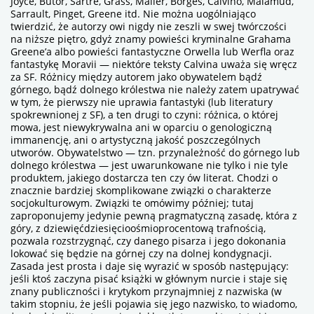
Joyce, Butor, Sartre, Grass, Mailer, Borges, Calvino, Malamud,
Sarrault, Pinget, Greene itd. Nie można uogólniająco
twierdzić, że autorzy owi nigdy nie zeszli w swej twórczości
na niższe piętro, gdyż znamy powieści kryminalne Grahama
Greene’a albo powieści fantastyczne Orwella lub Werfla oraz
fantastykę Moravii — niektóre teksty Calvina uważa się wręcz
za SF. Różnicy między autorem jako obywatelem bądź
górnego, bądź dolnego królestwa nie należy zatem upatrywać
w tym, że pierwszy nie uprawia fantastyki (lub literatury
spokrewnionej z SF), a ten drugi to czyni: różnica, o której
mowa, jest niewykrywalna ani w oparciu o
genologiczną
immanencję
, ani o
artystyczną jakość
poszczególnych
utworów. Obywatelstwo — tzn. przynależność do górnego lub
dolnego królestwa — jest uwarunkowane nie tylko i nie tyle
produktem, jakiego dostarcza ten czy ów literat. Chodzi o
znacznie bardziej skomplikowane związki o charakterze
socjokulturowym. Związki te omówimy później; tutaj
zaproponujemy jedynie pewną pragmatyczną zasadę, która z
góry, z dziewięćdziesięcioośmioprocentową trafnością,
pozwala rozstrzygnąć, czy danego pisarza i jego dokonania
lokować się będzie na górnej czy na dolnej kondygnacji.
Zasada jest prosta i daje się wyrazić w sposób następujący:
jeśli ktoś zaczyna pisać książki w głównym nurcie i staje się
znany publiczności i krytykom przynajmniej z nazwiska (w
takim stopniu, że jeśli pojawia się jego nazwisko, to wiadomo,