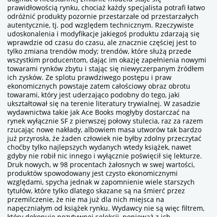
prawidłowością rynku, chociaż każdy specjalista potrafi łatwo
odróżnić produkty pozornie przestarzałe od przestarzałych
autentycznie, tj. pod względem technicznym. Rzeczywiste
udoskonalenia i modyfikacje jakiegoś produktu zdarzają się
wprawdzie od czasu do czasu, ale znacznie częściej jest to
tylko zmiana trendów mody; trendów, które służą przede
wszystkim producentom, dając im okazję zapełnienia nowymi
towarami rynków zbytu i stając się niewyczerpanym źródłem
ich zysków. Ze splotu prawdziwego postępu i praw
ekonomicznych powstaje zatem całościowy obraz obrotu
towarami, który jest uderzająco podobny do tego, jaki
ukształtował się na terenie literatury trywialnej. W zasadzie
wydawnictwa takie jak Ace Books mogłyby dostarczać na
rynek wyłącznie SF z pierwszej połowy stulecia, raz za razem
rzucając nowe nakłady, albowiem masa utworów tak bardzo
już przyrosła, że żaden człowiek nie byłby zdolny przeczytać
choćby tylko najlepszych wydanych wtedy książek, nawet
gdyby nie robił nic innego i wyłącznie poświęcił się lekturze.
Druk nowych, w 98 procentach żałosnych w swej wartości,
produktów spowodowany jest czysto ekonomicznymi
względami, spycha jednak w zapomnienie wiele starszych
tytułów, które tylko dlatego skazane są na śmierć przez
przemilczenie, że nie ma już dla nich miejsca na
napęczniałym od książek rynku. Wydawcy nie są więc filtrem,
który dokonuje pozytywnej selekcji, ponieważ z ich