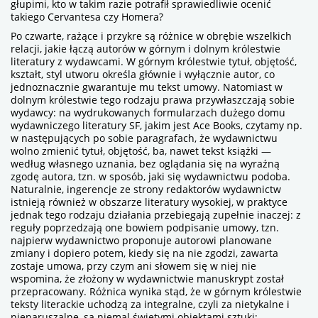
głupimi,
kto
w takim razie potrafił sprawiedliwie ocenić
takiego Cervantesa czy Homera?
Po czwarte, rażące i przykre są różnice w obrębie wszelkich
relacji, jakie łączą autorów w górnym i dolnym królestwie
literatury z wydawcami. W górnym królestwie tytuł, objętość,
kształt, styl utworu określa głównie i wyłącznie autor, co
jednoznacznie gwarantuje mu tekst umowy. Natomiast w
dolnym królestwie tego rodzaju prawa przywłaszczają sobie
wydawcy: na wydrukowanych formularzach dużego domu
wydawniczego literatury SF, jakim jest Ace Books, czytamy np.
w następujących po sobie paragrafach, że wydawnictwu
wolno zmienić tytuł, objętość, ba, nawet tekst książki —
według własnego uznania, bez oglądania się na wyraźną
zgodę autora, tzn. w sposób, jaki się wydawnictwu podoba.
Naturalnie, ingerencje ze strony redaktorów wydawnictw
istnieją również w obszarze literatury wysokiej, w praktyce
jednak tego rodzaju działania przebiegają zupełnie inaczej: z
reguły poprzedzają one bowiem podpisanie umowy, tzn.
najpierw wydawnictwo proponuje autorowi planowane
zmiany i dopiero potem, kiedy się na nie zgodzi, zawarta
zostaje umowa, przy czym ani słowem się w niej nie
wspomina, że złożony w wydawnictwie manuskrypt został
przepracowany. Różnica wynika stąd, że w górnym królestwie
teksty literackie uchodzą za integralne, czyli za nietykalne i
nienaruszalne, są niemal świętymi obiektami sztuki;