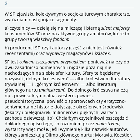
2
W SF, zjawisku kolektywnym o socjokulturowym charakterze,
wyróżniam następujące segmenty:
a) czytelnicy — dzielą się na milczącą i bierną
silent majority
konsumentów SF oraz na aktywne grupy amatorów, które to
grupy tworzą właściwy
fandom
;
b) producenci SF, czyli autorzy (część z nich jest również
recenzentami) oraz wydawcy magazynów i książek.
SF jest
całkiem szczególnym przypadkiem
, ponieważ należy do
dwu zasadniczo odmiennych i nigdzie poza nią nie
nachodzących na siebie sfer kultury. Sfery te będziemy
nazywali „dolnym królestwem” — albo królestwem literatury
trywialnej — i „górnym królestwem” — albo literaturą
głównego nurtu (
mainstream
). Do dolnego królestwa należą
np.: powieść kryminalna, western, powieść
pseudohistoryczna, powieść o sportowcach czy erotyczno-
sentymentalne historie dotyczące określonych środowisk
(lekarzy i pielęgniarek, milionerów i pięknych, wartych
zachodu dziewcząt, itp). Chciałbym czytelnikowi oszczędzić
dokładnego opisu tego, co rozumiem przez
mainstream
,
wystarczy więc może, jeśli wymienię kilka nazwisk autorów,
którzy zamieszkują Olimp głównego nurtu: Moravia, Koestler,