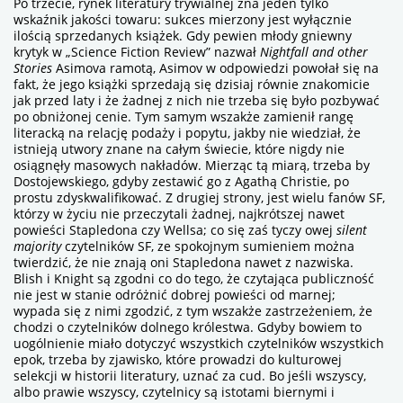
Po trzecie, rynek literatury trywialnej zna jeden tylko
wskaźnik jakości towaru: sukces mierzony jest wyłącznie
ilością sprzedanych książek. Gdy pewien młody gniewny
krytyk w „Science Fiction Review” nazwał
Nightfall and other
Stories
Asimova ramotą, Asimov w odpowiedzi powołał się na
fakt, że jego książki sprzedają się dzisiaj równie znakomicie
jak przed laty i że żadnej z nich nie trzeba się było pozbywać
po obniżonej cenie. Tym samym wszakże zamienił rangę
literacką na relację podaży i popytu, jakby nie wiedział, że
istnieją utwory znane na całym świecie, które nigdy nie
osiągnęły masowych nakładów. Mierząc tą miarą, trzeba by
Dostojewskiego, gdyby zestawić go z Agathą Christie, po
prostu zdyskwalifikować. Z drugiej strony, jest wielu fanów SF,
którzy w życiu nie przeczytali żadnej, najkrótszej nawet
powieści Stapledona czy Wellsa; co się zaś tyczy owej
silent
majority
czytelników SF, ze spokojnym sumieniem można
twierdzić, że nie znają oni Stapledona nawet z nazwiska.
Blish i Knight są zgodni co do tego, że czytająca publiczność
nie jest w stanie odróżnić dobrej powieści od marnej;
wypada się z nimi zgodzić, z tym wszakże zastrzeżeniem, że
chodzi o czytelników dolnego królestwa. Gdyby bowiem to
uogólnienie miało dotyczyć wszystkich czytelników wszystkich
epok, trzeba by zjawisko, które prowadzi do kulturowej
selekcji w historii literatury, uznać za cud. Bo jeśli wszyscy,
albo prawie wszyscy, czytelnicy są istotami biernymi i