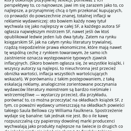
perspektywy to, co najnowsze, jawi im się zarazem jako to, co
najlepsze, a przynajmniej chcą o tym przekonać kupujących,
co prowadzi do powszechnie znanej, totalnej inflacji w
reklamie wydawniczej: oto bowiem
każdy
nowy tytuł
wychwala się jako najlepszy w całej SF, a każdego autora SF
ogłasza największym mistrzem SF, nawet jeśli ów ktoś
opublikował ledwie jeden lub dwa tytuły. Zatem na rynku
księgarskim SF, jak na całym rynku literatury trywialnej,
rządzą niepodzielnie prawa ekonomiczne, które mają nawet
tę wspólną cechę z rynkiem towarowym, że samo ich
zaistnienie oznacza występowanie typowych zjawisk
inflacyjnych. (Skoro bowiem ogłasza się, że
wszystkie
książki, i
wszyscy
autorzy są najlepsi, to nieuchronna jest przecież
obniżka wartości, inflacja
wszystkich
wartościujących
wskazań). W porównaniu z takim postępowaniem, z taką
eskalacją reklamy, analogicznie zorientowane poczynania
wydawców literatury
mainstream
są bardzo nieśmiałe i
wstrzemięźliwe — wystarczy przecież, dla przykładu,
porównać to, co można przeczytać na okładkach książek SF, z
tym, co poważni wydawcy umieszczają na okładkach powieści
takiego Saula Bellowa czy Williama Faulknera. Spostrzeżenie
wydaje się banalne: tak jednak nie jest. Bo o ile kawę
rozpuszczalną czy papierosy dowolnej marki producenci
wychwalają jako produkty najlepsze na świecie (o drugich co