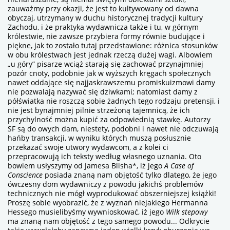
zauważmy przy okazji, że jest to kultywowany od dawna
obyczaj, utrzymany w duchu historycznej tradycji kultury
Zachodu, i że praktyka wydawnicza także i tu, w górnym
królestwie, nie zawsze przybiera formy równie budujące i
piękne, jak to zostało tutaj przedstawione: różnica stosunków
w obu królestwach jest jednak rzeczą dużej wagi. Albowiem
„u góry” pisarze wciąż starają się zachować przynajmniej
pozór cnoty, podobnie jak w wyższych kręgach społecznych
nawet oddające się najjaskrawszemu promiskuizmowi damy
nie pozwalają nazywać się dziwkami; natomiast damy z
półświatka nie roszczą sobie żadnych tego rodzaju pretensji, i
nie jest bynajmniej pilnie strzeżoną tajemnicą, że ich
przychylność można kupić za odpowiednią stawkę. Autorzy
SF są do owych dam, niestety, podobni i nawet nie odczuwają
hańby transakcji, w wyniku których muszą posłusznie
przekazać swoje utwory wydawcom, a z kolei ci
przepracowują ich teksty według własnego uznania. Oto
bowiem usłyszymy od Jamesa Blisha*, iż jego
A Case of
Conscience
posiada znaną nam objętość
tylko dlatego
, że jego
ówczesny dom wydawniczy z powodu jakichś problemów
technicznych nie mógł wyprodukować obszerniejszej książki!
Proszę sobie wyobrazić, że z wyznań niejakiego Hermanna
Hessego musielibyśmy wywnioskować, iż jego
Wilk stepowy
ma znaną nam objętość z tego samego powodu... Odkrycie