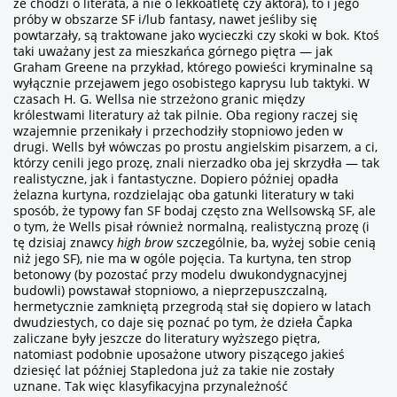
że chodzi o literata, a nie o lekkoatletę czy aktora), to i jego
próby w obszarze SF i/lub fantasy, nawet jeśliby się
powtarzały, są traktowane jako wycieczki czy skoki w bok. Ktoś
taki uważany jest za mieszkańca górnego piętra — jak
Graham Greene na przykład, którego powieści kryminalne są
wyłącznie
przejawem jego osobistego kaprysu lub taktyki. W
czasach H. G. Wellsa nie strzeżono granic między
królestwami literatury aż tak pilnie. Oba regiony raczej się
wzajemnie przenikały i przechodziły stopniowo jeden w
drugi. Wells był wówczas po prostu angielskim pisarzem, a ci,
którzy cenili jego prozę, znali nierzadko oba jej skrzydła — tak
realistyczne, jak i fantastyczne. Dopiero później opadła
żelazna kurtyna, rozdzielając oba gatunki literatury w taki
sposób, że typowy fan SF bodaj często zna Wellsowską SF, ale
o tym, że Wells pisał również normalną, realistyczną prozę (i
tę dzisiaj znawcy
high brow
szczególnie, ba, wyżej sobie cenią
niż jego SF), nie ma w ogóle pojęcia. Ta kurtyna, ten strop
betonowy (by pozostać przy modelu dwukondygnacyjnej
budowli) powstawał stopniowo, a nieprzepuszczalną,
hermetycznie zamkniętą przegrodą stał się dopiero w latach
dwudziestych, co daje się poznać po tym, że dzieła Čapka
zaliczane były jeszcze do literatury wyższego piętra,
natomiast podobnie uposażone utwory piszącego jakieś
dziesięć lat później Stapledona już za takie nie zostały
uznane. Tak więc klasyfikacyjna przynależność