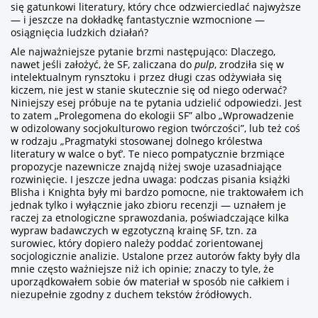
się gatunkowi literatury, który chce odzwierciedlać najwyższe
— i jeszcze na dokładkę fantastycznie wzmocnione —
osiągnięcia ludzkich działań?
Ale najważniejsze pytanie brzmi następująco: Dlaczego,
nawet jeśli założyć, że SF, zaliczana do
pulp
, zrodziła się w
intelektualnym rynsztoku i przez długi czas odżywiała się
kiczem, nie jest w stanie skutecznie się od niego oderwać?
Niniejszy esej próbuje na te pytania udzielić odpowiedzi. Jest
to zatem „Prolegomena do ekologii SF” albo „Wprowadzenie
w odizolowany socjokulturowo region twórczości”, lub też coś
w rodzaju „Pragmatyki stosowanej dolnego królestwa
literatury w walce o byť’. Te nieco pompatycznie brzmiące
propozycje nazewnicze znajdą niżej swoje uzasadniające
rozwinięcie. I jeszcze jedna uwaga: podczas pisania książki
Blisha i Knighta były mi bardzo pomocne, nie traktowałem ich
jednak tylko i wyłącznie jako zbioru recenzji — uznałem je
raczej za etnologiczne sprawozdania, poświadczające kilka
wypraw badawczych w egzotyczną krainę SF, tzn. za
surowiec, który dopiero należy poddać zorientowanej
socjologicznie analizie. Ustalone przez autorów fakty były dla
mnie często ważniejsze niż ich opinie; znaczy to tyle, że
uporządkowałem sobie ów materiał w sposób nie całkiem i
niezupełnie zgodny z duchem tekstów źródłowych.