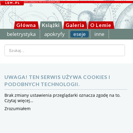
Główna
Książki
Galeria
O Lemie
beletrystyka
apokryfy
eseje
inne
Szukaj...
UWAGA! TEN SERWIS UŻYWA COOKIES I
PODOBNYCH TECHNOLOGII.
Brak zmiany ustawienia przeglądarki oznacza zgodę na to.
Czytaj więcej…
Zrozumiałem