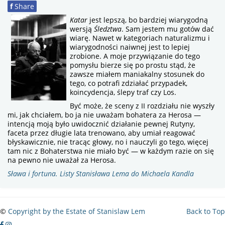
f
Share
Katar
jest lepszą, bo bardziej wiarygodną
wersją
Śledztwa
. Sam jestem mu gotów dać
wiarę. Nawet w kategoriach naturalizmu i
wiarygodności naiwnej jest to lepiej
zrobione. A moje przywiązanie do tego
pomysłu bierze się po prostu stąd, że
zawsze miałem maniakalny stosunek do
tego, co potrafi zdziałać przypadek,
koincydencja, ślepy traf czy Los.
Być może, że sceny z II rozdziału nie wyszły
mi, jak chciałem, bo ja nie uważam bohatera za Hero­sa —
intencją moją było uwidocznić działanie pewnej Rutyny,
faceta przez długie lata trenowano, aby umiał reagować
błyska­wicznie, nie tracąc głowy, no i nauczyli go tego, więcej
tam nic z Bohaterstwa nie miało być — w każdym razie on się
na pewno nie uważał za Herosa.
Sława i fortuna. Listy Stanisława Lema do Michaela Kandla
©
Copyright by the Estate of Stanislaw Lem
Back to Top