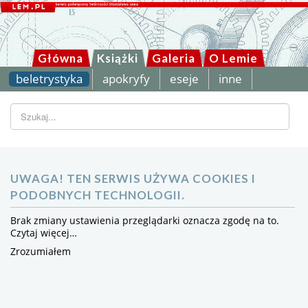
Główna
Książki
Galeria
O Lemie
beletrystyka
apokryfy
eseje
inne
Szukaj...
UWAGA! TEN SERWIS UŻYWA COOKIES I
PODOBNYCH TECHNOLOGII.
Brak zmiany ustawienia przeglądarki oznacza zgodę na to.
Czytaj więcej…
Zrozumiałem