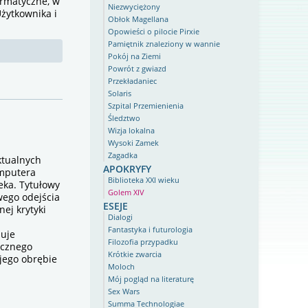
ormatyczne, w
Niezwyciężony
żytkownika i
Obłok Magellana
Opowieści o pilocie Pirxie
Pamiętnik znaleziony w wannie
Pokój na Ziemi
Powrót z gwiazd
Przekładaniec
Solaris
Szpital Przemienienia
Śledztwo
Wizja lokalna
Wysoki Zamek
Zagadka
ktualnych
apokryfy
omputera
Biblioteka XXI wieku
eka. Tytułowy
Golem XIV
wego odejścia
eseje
nej krytyki
Dialogi
Fantastyka i futurologia
duje
Filozofia przypadku
icznego
Krótkie zwarcia
jego obrębie
Moloch
Mój pogląd na literaturę
Sex Wars
Summa Technologiae