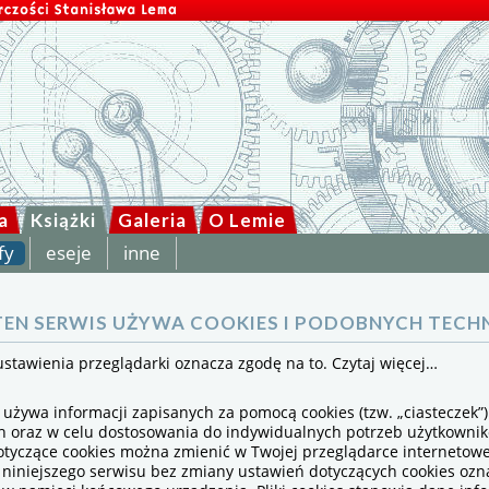
a
Książki
Galeria
O Lemie
fy
eseje
inne
EN SERWIS UŻYWA COOKIES I PODOBNYCH TECHN
ustawienia przeglądarki oznacza zgodę na to.
Czytaj więcej…
 używa informacji zapisanych za pomocą cookies (tzw. „ciasteczek”
ch oraz w celu dostosowania do indywidualnych potrzeb użytkowni
otyczące cookies można zmienić w Twojej przeglądarce internetowe
 niniejszego serwisu bez zmiany ustawień dotyczących cookies ozn