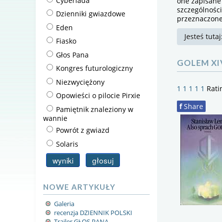
one zapisane
szczególnośc
Dzienniki gwiazdowe
przeznaczone 
Eden
Jesteś tuta
Fiasko
Głos Pana
GOLEM XI
Kongres futurologiczny
Niezwyciężony
1
1
1
1
1
Rati
Opowieści o pilocie Pirxie
f
Share
Pamiętnik znaleziony w
wannie
Powrót z gwiazd
Solaris
NOWE ARTYKUŁY
Galeria
5.00
recenzja DZIENNIK POLSKI
out
Trailer GŁOS PANA