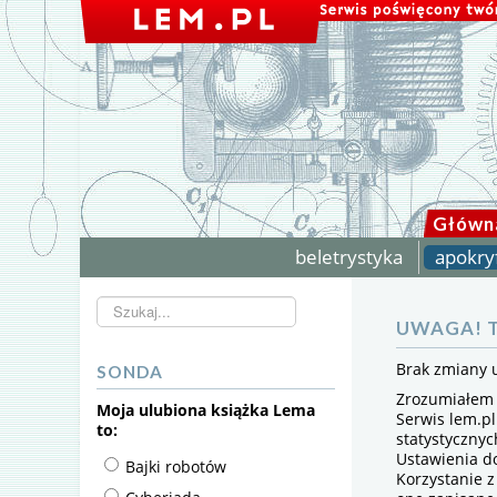
Główn
beletrystyka
apokry
Szukaj...
UWAGA! T
Brak zmiany 
SONDA
Zrozumiałem
Moja ulubiona książka Lema
Serwis lem.pl
to:
statystyczny
Ustawienia d
Bajki robotów
Korzystanie z
Cyberiada