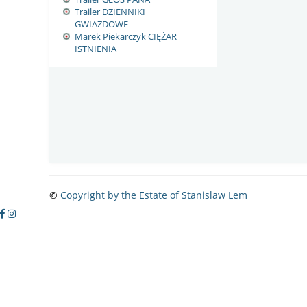
of
Trailer DZIENNIKI
5
GWIAZDOWE
based
Marek Piekarczyk CIĘŻAR
on
ISTNIENIA
2
ratings
2
user
reviews.
Ty
nad
poziomy
wylatuj
Reviewed
by
dreg
©
Copyright by the Estate of Stanislaw Lem
on
2009-
02-
17
17:01:46
.
Zwykle
lubimy
książki,
w