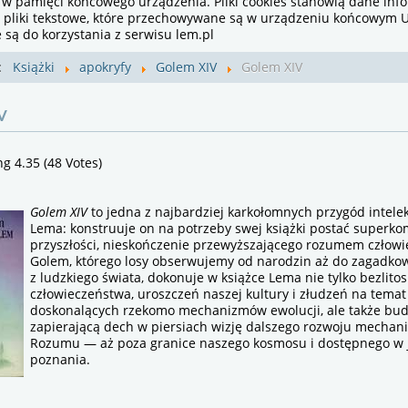
 w pamięci końcowego urządzenia. Pliki cookies stanowią dane inf
i pliki tekstowe, które przechowywane są w urządzeniu końcowym U
są do korzystania z serwisu lem.pl
j:
Książki
apokryfy
Golem XIV
Golem XIV
V
ng 4.35 (48 Votes)
Golem XIV
to jedna z najbardziej karkołomnych przygód intele
Lema: konstruuje on na potrzeby swej książki postać superk
przyszłości, nieskończenie przewyższającego rozumem człowi
Golem, którego losy obserwujemy od narodzin aż do zagadko
z ludzkiego świata, dokonuje w książce Lema nie tylko bezlitos
człowieczeństwa, uroszczeń naszej kultury i złudzeń na temat
doskonalących rzekomo mechanizmów ewolucji, ale także bu
zapierającą dech w piersiach wizję dalszego rozwoju mechan
Rozumu — aż poza granice naszego kosmosu i dostępnego w 
poznania.