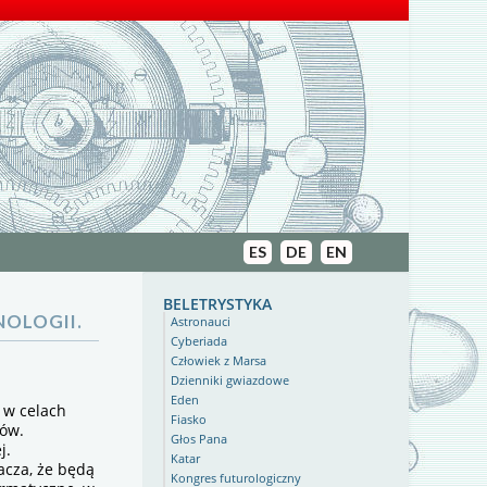
ES
DE
EN
beletrystyka
OLOGII.
Astronauci
Cyberiada
Człowiek z Marsa
Dzienniki gwiazdowe
Eden
) w celach
Fiasko
ków.
Głos Pana
j.
Katar
acza, że będą
Kongres futurologiczny