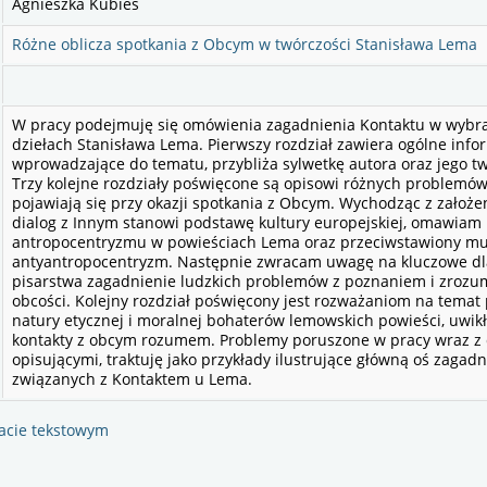
Agnieszka Kubies
Różne oblicza spotkania z Obcym w twórczości Stanisława Lema
W pracy podejmuję się omówienia zagadnienia Kontaktu w wybr
dziełach Stanisława Lema. Pierwszy rozdział zawiera ogólne info
wprowadzające do tematu, przybliża sylwetkę autora oraz jego t
Trzy kolejne rozdziały poświęcone są opisowi różnych problemów,
pojawiają się przy okazji spotkania z Obcym. Wychodząc z założen
dialog z Innym stanowi podstawę kultury europejskiej, omawiam
antropocentryzmu w powieściach Lema oraz przeciwstawiony m
antyantropocentryzm. Następnie zwracam uwagę na kluczowe dl
pisarstwa zagadnienie ludzkich problemów z poznaniem i zroz
obcości. Kolejny rozdział poświęcony jest rozważaniom na tema
natury etycznej i moralnej bohaterów lemowskich powieści, uwik
kontakty z obcym rozumem. Problemy poruszone w pracy wraz z 
opisującymi, traktuję jako przykłady ilustrujące główną oś zagad
związanych z Kontaktem u Lema.
acie tekstowym