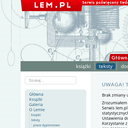
Główn
książki
teksty
do
Szukaj...
UWAGA! T
Główna
Brak zmiany 
Książki
Zrozumiałem
Galeria
Serwis lem.pl
O Lemie
statystyczny
książki
Ustawienia d
teksty
Korzystanie z
prace dyplomowe