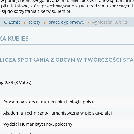
 w pamięci końcowego urządzenia. Pliki cookies stanowią dane inf
i pliki tekstowe, które przechowywane są w urządzeniu końcowym U
są do korzystania z serwisu lem.pl
j:
O Lemie
teksty
prace dyplomowe
Agnieszka Kubies
KA KUBIES
LICZA SPOTKANIA Z OBCYM W TWÓRCZOŚCI ST
ng 2.33 (3 Votes)
Praca magisterska na kierunku filologia polska
Akademia Techniczno-Humanistyczna w Bielsku-Białej
Wydział Humanistyczno-Społeczny