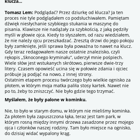
klucza...
Tomasz Lem:
Podglądać? Przez dziurkę od klucza? Ja ten
proces nie tyle podglądałem co podsłuchiwałem. Pamiętam
dźwięk niesłychanie szybkiego stukania w maszynę do
pisania. Klawisze nie nadążały za szybkością, z jaką pędziły
myśli w głowie ojca. Kiedy to słyszałem, od razu wiedziałem,
że nie należy ojcu przeszkadzać. Zresztą drzwi do jego pokoju
były zamknięte, jeśli sprawa była poważna to nawet na klucz.
Gdy teraz redagowałem nasze ostatnie znalezisko, czyli
rękopis „Sknoconego kryminału”, uderzył mnie pośpiech.
Wiele słów jest wstukanych skrótowo, pierwsze dwie-trzy
litery. Czasem opowieść ucina się w połowie zdania i ojciec
próbuje ją podjąć na nowo, z innej strony.
Ostatnim etapem procesu twórczego było wielkie ognisko za
płotem, w którym moja matka paliła stosy kartek. Nawet nie
po to, żeby to zniszczyć. Nie było gdzie tego trzymać.
Myślałem, że były palone w kominku.
Nie, to było w starym domu, w którym nie mieliśmy kominka.
Za płotem była zapuszczona łąka, teraz jest tam park, w
którym rosną między innymi drzewa zasadzone przez mojego
ojca i członków naszej rodziny. Tam było miejsce na ognisko,
do dzisiaj widać wypalony krąg.