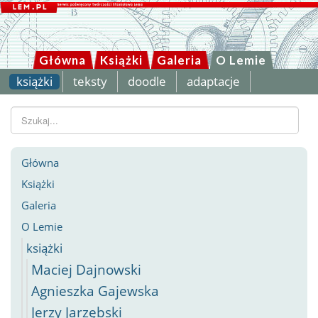
Główna
Książki
Galeria
O Lemie
książki
teksty
doodle
adaptacje
Szukaj...
Główna
Książki
Galeria
O Lemie
książki
Maciej Dajnowski
Agnieszka Gajewska
Jerzy Jarzębski