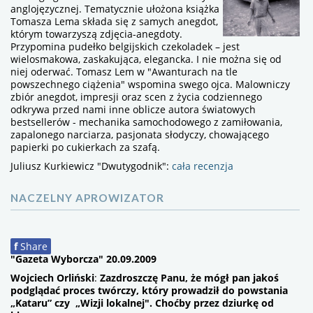
anglojęzycznej. Tematycznie ułożona książka
Tomasza Lema składa się z samych anegdot,
którym towarzyszą zdjęcia-anegdoty.
Przypomina pudełko belgijskich czekoladek – jest
wielosmakowa, zaskakująca, elegancka. I nie można się od
niej oderwać. Tomasz Lem w "Awanturach na tle
powszechnego ciążenia" wspomina swego ojca. Malowniczy
zbiór anegdot, impresji oraz scen z życia codziennego
odkrywa przed nami inne oblicze autora światowych
bestsellerów - mechanika samochodowego z zamiłowania,
zapalonego narciarza, pasjonata słodyczy, chowającego
papierki po cukierkach za szafą.
Juliusz Kurkiewicz "Dwutygodnik":
cała recenzja
NACZELNY APROWIZATOR
f
Share
"Gazeta Wyborcza" 20.09.2009
Wojciech Orliński
:
Zazdroszczę Panu, że mógł pan jakoś
podglądać proces twórczy, który prowadził do powstania
„Kataru” czy „Wizji lokalnej". Choćby przez dziurkę od