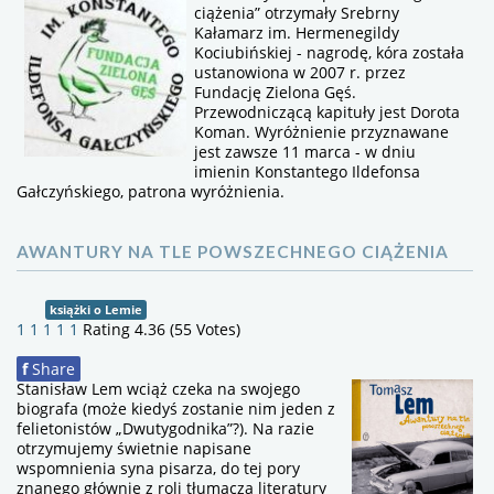
ciążenia” otrzymały Srebrny
Kałamarz im. Hermenegildy
Kociubińskiej - nagrodę, kóra została
ustanowiona w 2007 r. przez
Fundację Zielona Gęś.
Przewodniczącą kapituły jest Dorota
Koman. Wyróżnienie przyznawane
jest zawsze 11 marca - w dniu
imienin Konstantego Ildefonsa
Gałczyńskiego, patrona wyróżnienia.
AWANTURY NA TLE POWSZECHNEGO CIĄŻENIA
książki o Lemie
1
1
1
1
1
Rating 4.36 (55 Votes)
f
Share
Stanisław Lem wciąż czeka na swojego
biografa (może kiedyś zostanie nim jeden z
felietonistów „Dwutygodnika”?). Na razie
otrzymujemy świetnie napisane
wspomnienia syna pisarza, do tej pory
znanego głównie z roli tłumacza literatury