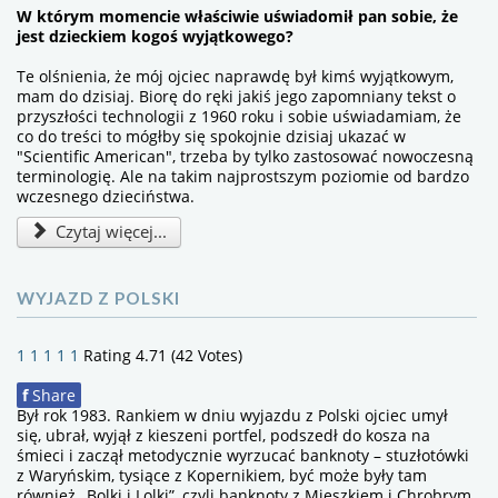
W którym momencie właściwie uświadomił pan sobie, że
jest dzieckiem kogoś wyjątkowego?
Te olśnienia, że mój ojciec naprawdę był kimś wyjątkowym,
mam do dzisiaj. Biorę do ręki jakiś jego zapomniany tekst o
przyszłości technologii z 1960 roku i sobie uświadamiam, że
co do treści to mógłby się spokojnie dzisiaj ukazać w
"Scientific American", trzeba by tylko zastosować nowoczesną
terminologię. Ale na takim najprostszym poziomie od bardzo
wczesnego dzieciństwa.
Czytaj więcej...
WYJAZD Z POLSKI
1
1
1
1
1
Rating 4.71 (42 Votes)
f
Share
Był rok 1983. Rankiem w dniu wyjazdu z Polski ojciec umył
się, ubrał, wyjął z kieszeni portfel, podszedł do kosza na
śmieci i zaczął metodycznie wyrzucać banknoty – stuzłotówki
z Waryńskim, tysiące z Kopernikiem, być może były tam
również „Bolki i Lolki”, czyli banknoty z Mieszkiem i Chrobrym.