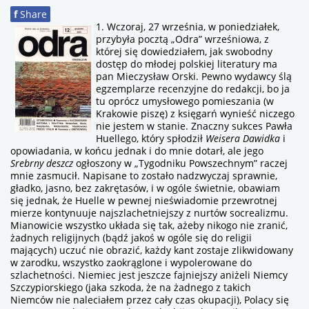
f
Share
1. Wczoraj, 27 września, w poniedziałek,
przybyła pocztą „Odra” wrześniowa, z
której się dowiedziałem, jak swobodny
dostęp do młodej polskiej literatury ma
pan Mieczysław Orski. Pewno wydawcy ślą
egzemplarze recenzyjne do redakcji, bo ja
tu oprócz umysłowego pomieszania (w
Krakowie piszę) z księgarń wynieść niczego
nie jestem w stanie. Znaczny sukces Pawła
Huellego, który spłodził
Weisera Dawidka
i
opowiadania, w końcu jednak i do mnie dotarł, ale jego
Srebrny deszcz
ogłoszony w „Tygodniku Powszechnym” raczej
mnie zasmucił. Napisane to zostało nadzwyczaj sprawnie,
gładko, jasno, bez zakrętasów, i w ogóle świetnie, obawiam
się jednak, że Huelle w pewnej nieświadomie przewrotnej
mierze kontynuuje najszlachetniejszy z nurtów socrealizmu.
Mianowicie wszystko układa się tak, ażeby nikogo nie zranić,
żadnych religijnych (bądź jakoś w ogóle się do religii
mających) uczuć nie obrazić, każdy kant zostaje zlikwidowany
w zarodku, wszystko zaokrąglone i wypolerowane do
szlachetności. Niemiec jest jeszcze fajniejszy aniżeli Niemcy
Szczypiorskiego (jaka szkoda, że na żadnego z takich
Niemców nie naleciałem przez cały czas okupacji), Polacy się