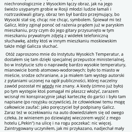
niechronologicznie z Wysockim łączy obraz, jak na jego
świeżo usypanym grobie w Rosji młodzi ludzie łamali i
roztrzaskiwali gitary, obraz ten był bardzo przejmujący, bo
Wysocki stał się, chcąc nie chcąc, symbolem. Śpiewał mi też
Galicz, który zginął ponoć od rażenia prądem już w paryskim
mieszkaniu, przy czym do jego gitary przysunięto w tym
mieszkaniu prywatnym zdjętą z widełek telefoniczną
słuchawkę, ażeby ktoś w innym mieszkaniu moskiewskim
także mógł Galicza słuchać.
Otóż zaproszono mnie do Instytutu Wysokich Temperatur, a
dostałem się tam dzięki specjalnej przepustce ministerialnej,
bo w Instytucie szło o naprawdę bardzo wysokie temperatury,
mianowicie bomb atomowo-wodorowych; było to miasto w
mieście, srodze ochraniane, a ja miałem tam występ autorski
z pytaniami uczonej na ogół publiczności, której naczelny
zawód pozostał mi
wtedy
nie znany. A kiedy (zimno już było)
po tym występie ktoś pomagał mi płaszcz włożyć, zarazem
wcisnął mi konspiracyjnie jakąś karteczkę do garści i było tam
napisane (po rosyjsku oczywiście), że człowiekowi temu mogę
całkowicie zaufać: jako poręczyciel był podpisany Galicz.
Zaraz też w oczekiwaniu na auto dowiedziałem się od owego
człeka, że winienem po dziewiątej wieczorem wyjść z mego
hotelu („Pekin”) na ulicę i na rogu poczekać: nic więcej.
Zaintrygowany uczyniłem, jak mi przykazano, nadjechał mały