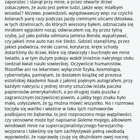
zaporożec i stanął przy mnie, a przez otwarte drzwi
zobaczyłem, że auto jest pełne ludzi, jakże więc miałbym
wsiadać?
Niczewo
, powiedzieli, wylądowawszy więc na czyichś
kolanach parę razy podczas jazdy ciemnymi ulicami (Moskwa,
w tych dzielnicach, do których wieziony byłem, odznaczała się
mrokiem egipskim nocą), odwracałem się, by przez tylną
szybę, już jako polska odmiana Jamesa Bonda, wypatrywać,
czy jakieś inne auto nas nie śledzi. Gdzieś stanęliśmy, przez
jakieś podwórza, mroki czarne, korytarze, kręte schody
dotarliśmy do drzwi, które się otworzyły i buchnęło we mnie
światło, a w tym dużym pokoju wokół śnieżnie nakrytego stołu
siedział kwiat nauki sowieckiej. Oczywiście humanistów,
filozofów ani na lekarstwo: wyłącznie fizyka, kosmologia,
cybernetyka, pamiętam, że dostałem książkę od prezesa
estońskiej Akademii Nauk z jakimś pięknym autografem, przy
każdym nakryciu z jednej strony sztućców leżała paczka
papierosów amerykańskich, a po drugiej stała puszka z
zagranicznym (oczywiście) piwem, a jakby tego znaku było
mało, usłyszałem, że
tu
można mówić wszystko. No i rozmowa
toczyła się wartko i właśnie w toku tych rozhoworów
podbijano mi bębenka, to jest rozproszono moje wątpliwości,
czy sensowne może być napisanie
Golema
mojego, albowiem
windowali mnie na superracjonalistycznego herezjarchę-
wizjonera i takeśmy się tam zachłystywali pełną swobodą
wypowiedzi, że naprawdę czuję się dłużnikiem owej nocnej