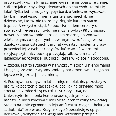
przyłączył”, widniały na ścianie wyraźnie innobarwne
cienie
,
całkiem jak duchy zdegradowanych do cna osób. To mi się
jakoś (tylko jednemu jak gdyby) bardzo śmieszne wydawało. I
tak bym mógł wspomnienia tamte snuć, niechybnie
dziwaczne, i teraz nie to, że myszką, ale kurzem staroci
trącące. A wszystko stąd, że pod ciśnieniem cenzury o
sowieckich rewersach bytu nie można było w PRL-u pisnąć
nawet. Nieporównanie bardziej koszmarne, potworowe
wieści o tym, co się za tymi niewinnymi w końcu zjawiskami
działo, w ciągu ostatnich paru lat wyczytać mogłem z prasy
posowieckiej. Z tych periodyków, które wciąż wierni mi
rosyjscy czytelnicy pocztą przysyłają, albowiem nabyć
jakiejkolwiek rosyjskiej publikacji teraz w Polsce niepodobna.
A szkoda. Jest to sytuacja w najwyższym stopniu nienormalna
i boję się, że żadne wybory, zmiany parlamentów, niczego na
lepsze w tej izolacji nie zmienią.
4. Podmywana upływem lat pamięć mi blaknie, pozostały w
niej tylko zdarzenia tak zaskakujące, jak na przykład moje
spotkanie z młodzieżą (w roku 1963 czy 1964) na
Uniwersytecie imienia Łomonosowa, jednym z tych
monstrualnych kolosów cukierniczej architektury sowieckiej.
Stałem na dnie ogromnego leja amfiteatru, mając u boku jako
„adiutanta” profesora Bragińskiego (specjalistę w optyce
laserowej), wszystkie zaś kręgi ław, wszystkie przejścia