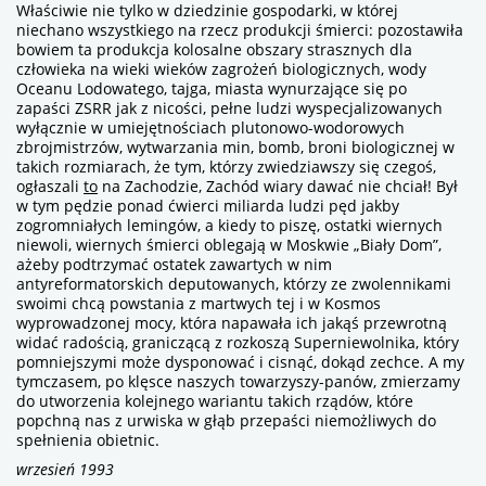
Właściwie nie tylko w dziedzinie gospodarki, w której
niechano wszystkiego na rzecz produkcji śmierci: pozostawiła
bowiem ta produkcja kolosalne obszary strasznych dla
człowieka na wieki wieków zagrożeń biologicznych, wody
Oceanu Lodowatego, tajga, miasta wynurzające się po
zapaści ZSRR jak z nicości, pełne ludzi wyspecjalizowanych
wyłącznie w umiejętnościach plutonowo-wodorowych
zbrojmistrzów, wytwarzania min, bomb, broni biologicznej w
takich rozmiarach, że tym, którzy zwiedziawszy się czegoś,
ogłaszali
to
na Zachodzie, Zachód wiary dawać nie chciał! Był
w tym pędzie ponad ćwierci miliarda ludzi pęd jakby
zogromniałych lemingów, a kiedy to piszę, ostatki wiernych
niewoli, wiernych śmierci oblegają w Moskwie „Biały Dom”,
ażeby podtrzymać ostatek zawartych w nim
antyreformatorskich deputowanych, którzy ze zwolennikami
swoimi chcą powstania z martwych tej i w Kosmos
wyprowadzonej mocy, która napawała ich jakąś przewrotną
widać radością, graniczącą z rozkoszą Superniewolnika, który
pomniejszymi może dysponować i cisnąć, dokąd zechce. A my
tymczasem, po klęsce naszych towarzyszy-panów, zmierzamy
do utworzenia kolejnego wariantu takich rządów, które
popchną nas z urwiska w głąb przepaści niemożliwych do
spełnienia obietnic.
wrzesień 1993