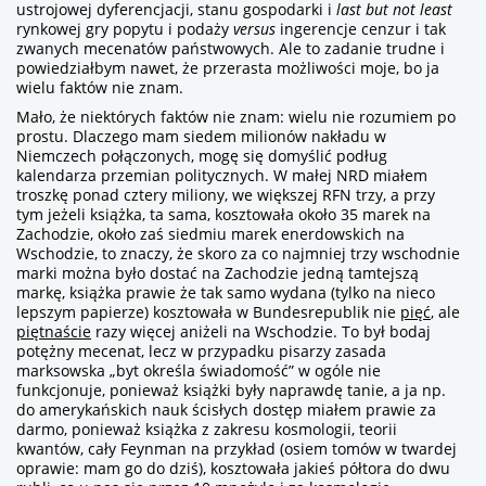
ustrojowej dyferencjacji, stanu gospodarki i
last but not least
rynkowej gry popytu i podaży
versus
ingerencje cenzur i tak
zwanych mecenatów państwowych. Ale to zadanie trudne i
powiedziałbym nawet, że przerasta możliwości moje, bo ja
wielu faktów nie znam.
Mało, że niektórych faktów nie znam: wielu nie rozumiem po
prostu. Dlaczego mam siedem milionów nakładu w
Niemczech połączonych, mogę się domyślić podług
kalendarza przemian politycznych. W małej NRD miałem
troszkę ponad cztery miliony, we większej RFN trzy, a przy
tym jeżeli książka, ta sama, kosztowała około 35 marek na
Zachodzie, około zaś siedmiu marek enerdowskich na
Wschodzie, to znaczy, że skoro za co najmniej trzy wschodnie
marki można było dostać na Zachodzie jedną tamtejszą
markę, książka prawie że tak samo wydana (tylko na nieco
lepszym papierze) kosztowała w Bundesrepublik nie
pięć
, ale
piętnaście
razy więcej aniżeli na Wschodzie. To był bodaj
potężny mecenat, lecz w przypadku pisarzy zasada
marksowska „byt określa świadomość” w ogóle nie
funkcjonuje, ponieważ książki były naprawdę tanie, a ja np.
do amerykańskich nauk ścisłych dostęp miałem prawie za
darmo, ponieważ książka z zakresu kosmologii, teorii
kwantów, cały Feynman na przykład (osiem tomów w twardej
oprawie: mam go do dziś), kosztowała jakieś półtora do dwu