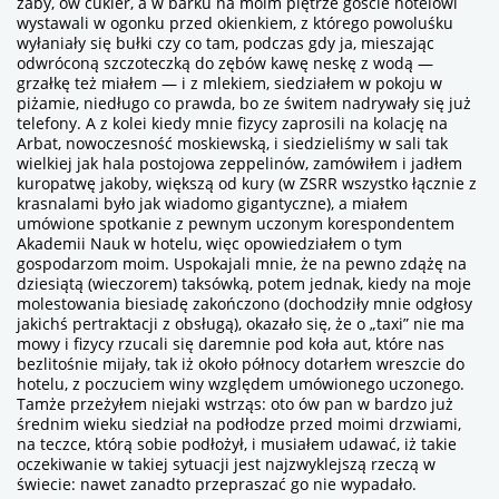
żaby, ów cukier, a w barku na moim piętrze goście hotelowi
wystawali w ogonku przed okienkiem, z którego powoluśku
wyłaniały się bułki czy co tam, podczas gdy ja, mieszając
odwróconą szczoteczką do zębów kawę neskę z wodą —
grzałkę też miałem — i z mlekiem, siedziałem w pokoju w
piżamie, niedługo co prawda, bo ze świtem nadrywały się już
telefony. A z kolei kiedy mnie fizycy zaprosili na kolację na
Arbat, nowoczesność moskiewską, i siedzieliśmy w sali tak
wielkiej jak hala postojowa zeppelinów, zamówiłem i jadłem
kuropatwę jakoby, większą od kury (w ZSRR wszystko łącznie z
krasnalami było jak wiadomo gigantyczne), a miałem
umówione spotkanie z pewnym uczonym korespondentem
Akademii Nauk w hotelu, więc opowiedziałem o tym
gospodarzom moim. Uspokajali mnie, że na pewno zdążę na
dziesiątą (wieczorem) taksówką, potem jednak, kiedy na moje
molestowania biesiadę zakończono (dochodziły mnie odgłosy
jakichś pertraktacji z obsługą), okazało się, że o „taxi” nie ma
mowy i fizycy rzucali się daremnie pod koła aut, które nas
bezlitośnie mijały, tak iż około północy dotarłem wreszcie do
hotelu, z poczuciem winy względem umówionego uczonego.
Tamże przeżyłem niejaki wstrząs: oto ów pan w bardzo już
średnim wieku siedział na podłodze przed moimi drzwiami,
na teczce, którą sobie podłożył, i musiałem udawać, iż takie
oczekiwanie w takiej sytuacji jest najzwyklejszą rzeczą w
świecie: nawet zanadto przepraszać go nie wypadało.