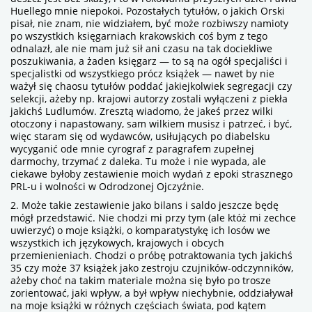
Huellego mnie niepokoi. Pozostałych tytułów, o jakich Orski
pisał, nie znam, nie widziałem, być może rozbiwszy namioty
po wszystkich księgarniach krakowskich coś bym z tego
odnalazł, ale nie mam już sił ani czasu na tak dociekliwe
poszukiwania, a żaden księgarz — to są na ogół specjaliści i
specjalistki od wszystkiego prócz książek — nawet by nie
ważył się chaosu tytułów poddać jakiejkolwiek segregacji czy
selekcji, ażeby np. krajowi autorzy zostali wyłączeni z piekła
jakichś Ludlumów. Zresztą wiadomo, że jakeś przez wilki
otoczony i napastowany, sam wilkiem musisz i patrzeć, i być,
więc staram się od wydawców, usiłujących po diabelsku
wycyganić ode mnie cyrograf z paragrafem zupełnej
darmochy, trzymać z daleka. Tu może i nie wypada, ale
ciekawe byłoby zestawienie moich wydań z epoki strasznego
PRL-u i wolności w Odrodzonej Ojczyźnie.
2. Może takie zestawienie jako bilans i saldo jeszcze będę
mógł przedstawić. Nie chodzi mi przy tym (ale któż mi zechce
uwierzyć) o moje książki, o komparatystykę ich losów we
wszystkich ich językowych, krajowych i obcych
przemienieniach. Chodzi o próbę potraktowania tych jakichś
35 czy może 37 książek jako zestroju czujników-odczynników,
ażeby choć na takim materiale można się było po trosze
zorientować, jaki wpływ, a był wpływ niechybnie, oddziaływał
na moje książki w różnych częściach świata, pod kątem