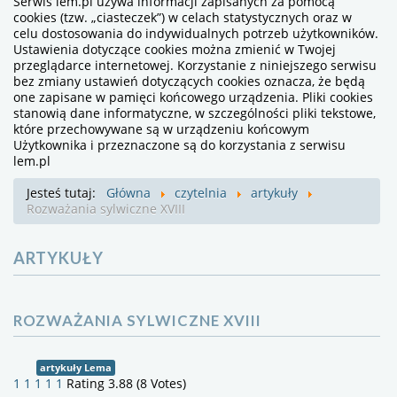
Serwis lem.pl używa informacji zapisanych za pomocą
cookies (tzw. „ciasteczek”) w celach statystycznych oraz w
celu dostosowania do indywidualnych potrzeb użytkowników.
Ustawienia dotyczące cookies można zmienić w Twojej
przeglądarce internetowej. Korzystanie z niniejszego serwisu
bez zmiany ustawień dotyczących cookies oznacza, że będą
one zapisane w pamięci końcowego urządzenia. Pliki cookies
stanowią dane informatyczne, w szczególności pliki tekstowe,
które przechowywane są w urządzeniu końcowym
Użytkownika i przeznaczone są do korzystania z serwisu
lem.pl
Jesteś tutaj:
Główna
czytelnia
artykuły
Rozważania sylwiczne XVIII
ARTYKUŁY
ROZWAŻANIA SYLWICZNE XVIII
artykuły Lema
1
1
1
1
1
Rating 3.88 (8 Votes)