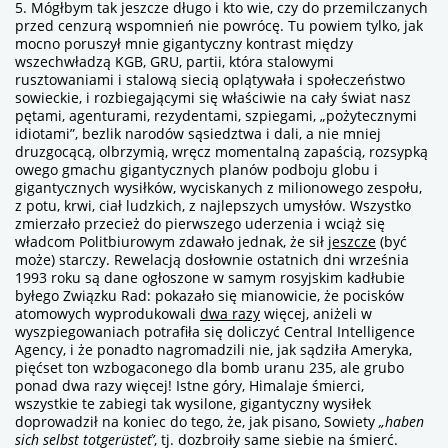
5. Mógłbym tak jeszcze długo i kto wie, czy do przemilczanych
przed cenzurą wspomnień nie powrócę. Tu powiem tylko, jak
mocno poruszył mnie gigantyczny kontrast między
wszechwładzą KGB, GRU, partii, która stalowymi
rusztowaniami i stalową siecią oplątywała i społeczeństwo
sowieckie, i rozbiegającymi się właściwie na cały świat nasz
pętami, agenturami, rezydentami, szpiegami, „pożytecznymi
idiotami”, bezlik narodów sąsiedztwa i dali, a nie mniej
druzgocącą, olbrzymią, wręcz momentalną zapaścią, rozsypką
owego gmachu gigantycznych planów podboju globu i
gigantycznych wysiłków, wyciskanych z milionowego zespołu,
z potu, krwi, ciał ludzkich, z najlepszych umysłów. Wszystko
zmierzało przecież do pierwszego uderzenia i wciąż się
władcom Politbiurowym zdawało jednak, że sił
jeszcze
(być
może) starczy. Rewelacją dosłownie ostatnich dni września
1993 roku są dane ogłoszone w samym rosyjskim kadłubie
byłego Związku Rad: pokazało się mianowicie, że pocisków
atomowych wyprodukowali
dwa razy
więcej, aniżeli w
wyszpiegowaniach potrafiła się doliczyć Central Intelligence
Agency, i że ponadto nagromadzili nie, jak sądziła Ameryka,
pięćset ton wzbogaconego dla bomb uranu 235, ale grubo
ponad dwa razy więcej! Istne góry, Himalaje śmierci,
wszystkie te zabiegi tak wysilone, gigantyczny wysiłek
doprowadził na koniec do tego, że, jak pisano, Sowiety
„haben
sich selbst totgerüsteť’
, tj. dozbroiły same siebie na śmierć.