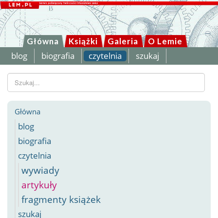
Główna
Książki
Galeria
O Lemie
blog
biografia
czytelnia
szukaj
Szukaj...
Główna
blog
biografia
czytelnia
wywiady
artykuły
fragmenty książek
szukaj