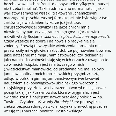
bezobjawowej schizofrenii” dla obywateli myślących „inaczej
niż trzeba i można”. Takim odmawiano normalności i jako
wariatów zamykano wszak i traktowano „chemicznymi
maczugami” psychiatrycznej farmakopei, nie było więc z tym
żartów, a ja wiedziałem tylko, że już jest czas
chruszczowowskiej odwilży i że jakoś chroni mnie
niewidzialny pancerz zagranicznego gościa (aczkolwiek
mówili wtedy Rosjanie:
„Kurica nie ptica, Polsza nie zagranica”
).
Czasy wszakże na dobre i na nowe zło radykalnie się
zmieniły. Zresztą te wszystkie wieńczenia i noszenia nie
przewróciły mi w głowie, nazbyt dobrze pojmowałem bowiem,
jakie natężenie ma moja „namiastkowość” czy, dokładniej,
jaką namiastką wolności staję się w ich oczach z uwagi na to,
co w moich książkach jest i na to, czego w nich
(„włazicielstwa” mianowicie) od pradawna nie ma. To było
janusowe oblicze moich moskiewskich przygód, zresztą
odkąd w polskim gimnazjum państwowym (we Lwowie)
nauczyłem się (obowiązkowo) ukraińskiego, wdrożenie
rosyjskiego przyszło łatwo i zarazem otworzył mi się obszar
poezji takiej, jak Puszkinowska, która w oryginałach jest
świetniejsza niż najlepsze nawet przekłady polskie — np.
Tuwima. Czytałem też wtedy
Zbrodnię i karę
po rosyjsku,
ciekaw bezpośredniego styku z rosyjską, pierwotną przecież
wersją tej znaczącej powieści Dostojewskiego.