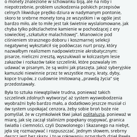
o monety znalezione w schowanku biją, ale na niby i
niepotrzebnie, problem uszkodzenia polskich przepisów
celnych likwiduje prędko dziura w nadymanym pontonie,
skoro te srebrne monety toną ze wszystkim i w ogóle jest
bardzo miło, ale to miłe jest tak świetnie wyslalomowane, jak
chyba tylko półszlachetne kamienie w pochodzącej z ery
sowieckiej „szkatułce malachitowej”. Mianowicie pod
ciśnieniem strasznego doboru i koszmarnej selekcji
negatywnej wykształcił się podówczas nurt prozy, który
nazwałbym realizmem nadpowietrznie akrobatycznym:
pisarze, nieliczni zresztą, wyszukiwali w kolczastym lesie
zakazów i rozkazów takie szczelinki, które pozwalały im
udawać w pisanym, że są wolni jak ptaszęta. Jakoż syberyjskie
kamuszki niewinnie przez te wszystkie mury, kraty, dyby,
kopce trupów, z cudownie imitowaną „prawdą życia” się
przedostawały.
Była to sztuka niewątpliwie trudna, ponieważ takich
szczelinek zdolnych wytworzyć aż system wyswobodzenia
wyobraźni było bardzo mało, a dodatkowo jeszcze musiał ci
ów system uspokajać cenzora, żeby sobie broń boże nie
pomyślał, że w czymkolwiek tkwi jakaś
politaluzja
, ponieważ w
miarę, jak się zaczął stalinizm popękany osypywać, granica
światła i ciemności, czyli Dozwolonego i Skazanego na niebyt,
jęła się rozmazywać i rozpuszczać. Jednym słowem, srebrny
deszcz jest bez skazy, i to w rokowaniu przyszłych dzieł Pawła