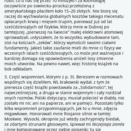
rubli, co u nas się przez 10 mnożyło i za kosmologię
(oczywiście po sowiecku-piracku) przełożoną z
amerykańskiego płaciłem koło 15–20 złotych. Nie biorę się
raczej do wychwalania globalnych kosztów takiego mecenatu
opłacanych krwią i mięsem trupim, ponieważ już od lat
sześćdziesiątych od fizyków, którzy mnie w Dubnej po
tamtejszej „pierwszej na świecie” małej elektrowni atomowej
oprowadzali, usłyszałem, że to wszystko, wybudowane tam,
stoi na kościach „zeków”, którzy wymościli swoimi ciałami
fundamenty. Jakieś takie zaufanie mieli do mnie ci fizycy we
wczesnych latach sześćdziesiątych, co może jest ważniejsze i
bardziej domaga się opowiedzenia aniżeli losy zmienne
moich utworów. Na pewno nawet, więc historię książek na
bok odkładam.
3. Część wspomnień, którymi z p. St. Beresiem w rozmowach
wspólnych się dzieliłem, WL krakowski wydał, z tym że
pierwsza część książki powstawała za „Solidarności”, tej
najwcześniejszej, a druga w stanie wojennym i cały rozdział
onych rozmów, Polski dotyczący, musiał polecieć w diabły, nie
zostało mi nic ani na papierze, ani w pamięci. Pozostało tylko
kilka wspomnień przypominających, jak to u mnie, zdjęcia
migawkowe. Honorowali mnie Rosjanie silnie w tamtej
Moskwie. Wysocki, okropnie już wtedy zachrypnięty biedak,
ze zdartymi strunami głosowymi, śpiewał mi
Niczejnaja ziemla
i inne komponowane przez siebie piosenki; tu się