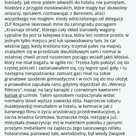
biesiady. Jak mnie potem odwieźli do hotelu, nie pamiętam.
Niektóre z przygód moskiewskich, które mogły być
dozwoleny
cenzuroj
, opisałem, rozmawiając z Beresiem, aliści
wszystkiego nie mogłem. Kiedy odstrzelonego od delegacji
ZLP Rosjanie skierowali mnie do Leningradu pociągiem
„Krasnaja strieła”, którego cały skład stanowiły wagony
sypialne (to jest ta kolejowa trasa, która leci istotnie prosto, w
jednym tylko miejscu jest łuk spowodowany tym, że car
właśnie
tam
, kiedy kreślono tory, trzymał palec na mapie),
znalazłem się w przedziale dwułóżkowym sam i niemal w
ostatniej chwili przed ruszeniem pociągu wsiadł jakiś Moskal,
który nie miał bagażu, w ogóle nic. Trzeba było położyć się do
czystej pościeli i zastanawiałem się, czy legnie spać goły, i tu
następna niespodzianka: zamiast gaci miał na sobie
granatowe spodenki gimnastyczne i w nich się do snu ułożył,
a
prowodnica
zapukała rano, gdyśmy dojeżdżali do „Wenecji
Północy”, niosąc na tacy kanapki z czerwonym kawiorem i
koniak
gruziński. Takim sposobem rozpoczynała widać
normalny dzień wyższa sowiecka elita. Naprzeciw soboru
(Isaakijewskij) mieszkałem w hotelu, w komnacie jak z
barwnego filmu o życiu arystokracji przedrewolucyjnej, a
zacna Ariadna Gromowa, tłumaczka moja, nieżyjąca już,
mieszkała (towarzysząc mi) w maleńkim pokoiku z jasnymi
prostymi mebelkami na zapleczu tego salonowego reliktu
hotelarstwa, ponieważ taki, wielodzielny, był wtedy Związek