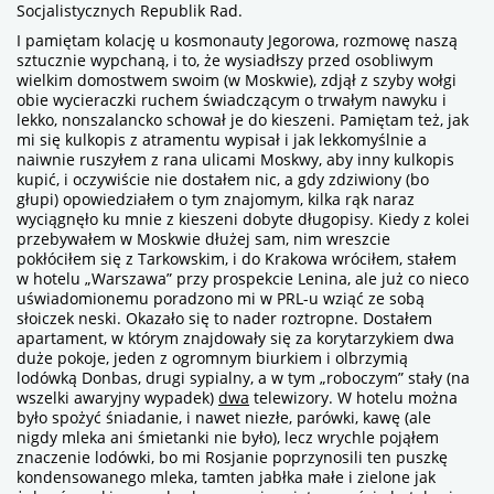
Socjalistycznych Republik Rad.
I pamiętam kolację u kosmonauty Jegorowa, rozmowę naszą
sztucznie wypchaną, i to, że wysiadłszy przed osobliwym
wielkim domostwem swoim (w Moskwie), zdjął z szyby wołgi
obie wycieraczki ruchem świadczącym o trwałym nawyku i
lekko, nonszalancko schował je do kieszeni. Pamiętam też, jak
mi się kulkopis z atramentu wypisał i jak lekkomyślnie a
naiwnie ruszyłem z rana ulicami Moskwy, aby inny kulkopis
kupić, i oczywiście nie dostałem nic, a gdy zdziwiony (bo
głupi) opowiedziałem o tym znajomym, kilka rąk naraz
wyciągnęło ku mnie z kieszeni dobyte długopisy. Kiedy z kolei
przebywałem w Moskwie dłużej sam, nim wreszcie
pokłóciłem się z Tarkowskim, i do Krakowa wróciłem, stałem
w hotelu „Warszawa” przy prospekcie Lenina, ale już co nieco
uświadomionemu poradzono mi w PRL-u wziąć ze sobą
słoiczek neski. Okazało się to nader roztropne. Dostałem
apartament, w którym znajdowały się za korytarzykiem dwa
duże pokoje, jeden z ogromnym biurkiem i olbrzymią
lodówką Donbas, drugi sypialny, a w tym „roboczym” stały (na
wszelki awaryjny wypadek)
dwa
telewizory. W hotelu można
było spożyć śniadanie, i nawet niezłe, parówki, kawę (ale
nigdy mleka ani śmietanki nie było), lecz wrychle pojąłem
znaczenie lodówki, bo mi Rosjanie poprzynosili ten puszkę
kondensowanego mleka, tamten jabłka małe i zielone jak