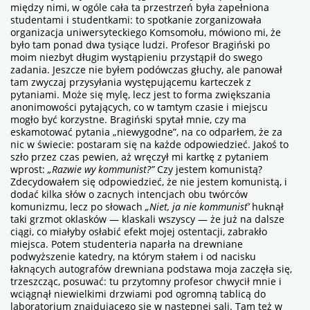
między nimi, w ogóle cała ta przestrzeń była zapełniona
studentami i studentkami: to spotkanie zorganizowała
organizacja uniwersyteckiego Komsomołu, mówiono mi, że
było tam ponad dwa tysiące ludzi. Profesor Bragiński po
moim niezbyt długim wystąpieniu przystąpił do swego
zadania. Jeszcze nie byłem podówczas głuchy, ale panował
tam zwyczaj przysyłania występującemu karteczek z
pytaniami. Może się mylę, lecz jest to forma zwiększania
anonimowości pytających, co w tamtym czasie i miejscu
mogło być korzystne. Bragiński spytał mnie, czy ma
eskamotować pytania „niewygodne”, na co odparłem, że za
nic w świecie: postaram się na każde odpowiedzieć. Jakoś to
szło przez czas pewien, aż wręczył mi kartkę z pytaniem
wprost:
„Razwie wy kommunist?”
Czy jestem komunistą?
Zdecydowałem się odpowiedzieć, że nie jestem komunistą, i
dodać kilka słów o zacnych intencjach obu twórców
komunizmu, lecz po słowach
„Niet, ja nie kommunisť’
huknął
taki grzmot oklasków — klaskali wszyscy — że już na dalsze
ciągi, co miałyby osłabić efekt mojej ostentacji, zabrakło
miejsca. Potem studenteria naparła na drewniane
podwyższenie katedry, na którym stałem i od nacisku
łaknących autografów drewniana podstawa moja zaczęła się,
trzeszcząc, posuwać: tu przytomny profesor chwycił mnie i
wciągnął niewielkimi drzwiami pod ogromną tablicą do
laboratorium znajdującego się w następnej sali. Tam też w