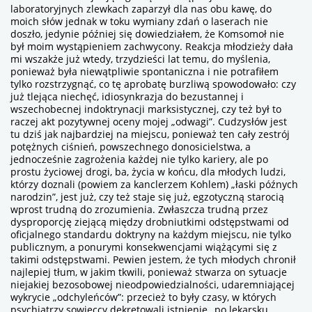
laboratoryjnych zlewkach zaparzył dla nas obu kawę, do
moich słów jednak w toku wymiany zdań o laserach nie
doszło, jedynie później się dowiedziałem, że Komsomoł nie
był moim wystąpieniem zachwycony. Reakcja młodzieży dała
mi wszakże już wtedy, trzydzieści lat temu, do myślenia,
ponieważ była niewątpliwie spontaniczna i nie potrafiłem
tylko rozstrzygnąć, co tę aprobatę burzliwą spowodowało: czy
już tlejąca niechęć, idiosynkrazja do bezustannej i
wszechobecnej indoktrynacji marksistycznej, czy też był to
raczej akt pozytywnej oceny mojej „odwagi”. Cudzysłów jest
tu dziś jak najbardziej na miejscu, ponieważ ten cały zestrój
potężnych ciśnień, powszechnego donosicielstwa, a
jednocześnie zagrożenia każdej nie tylko kariery, ale po
prostu życiowej drogi, ba, życia w końcu, dla młodych ludzi,
którzy doznali (powiem za kanclerzem Kohlem) „łaski późnych
narodzin”, jest już, czy też staje się już, egzotyczną starocią
wprost trudną do zrozumienia. Zwłaszcza trudną przez
dysproporcję ziejącą między drobniutkimi odstępstwami od
oficjalnego standardu doktryny na każdym miejscu, nie tylko
publicznym, a ponurymi konsekwencjami wiążącymi się z
takimi odstępstwami. Pewien jestem, że tych młodych chronił
najlepiej tłum, w jakim tkwili, ponieważ stwarza on sytuacje
niejakiej bezosobowej nieodpowiedzialności, udaremniającej
wykrycie „odchyleńców”: przecież to były czasy, w których
psychiatrzy sowieccy dekretowali istnienie „po lekarsku