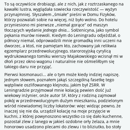
To są oczywiście drobiazgi, ale z nich, jak z roztrzaskanego na
kawałki lustra, wyglądała sowiecka rzeczywistość — wyżyn
przynajmniej. Słyszałem „śmiałe” pieśni w Domu Fizyków,
którzy pozwalali sobie na więcej, niż było wolno. Do hotelu
przyniesiono mi pierwsze „niemal gorące” od maszyn
tłoczących wydanie
Jednego dnia...
Sołżenicyna, jako symbol
pękania murów niewoli. Kiedym do Leningradu odjeżdżał, o
północy niemal, odprowadzili mnie gromadką inni uczeni na
dworzec, a ktoś, nie pamiętam kto, zachowany jak relikwia
egzemplarz przedrewolucyjnego, starorosyjską cyrylicą
wydrukowanego tomiku wierszy Majakowskiego wcisnął mi w
dłoń przez okno wagonu i naturalnie nie ośmieliłbym się
takiego daru nie przyjąć.
Pierwsi kosmonauci... ale o tym może kiedy indziej napiszę.
Jednym słowem, poznałem jakąś szczególną fasetkę tego
wątpliwie oszlifowanego klejnotu, jakim był ZSRR. W
Leningradzie przyjmował mnie kolacją pewien dość już
wiekowy inżynier, onże autor SF, który z rodziną zajmował
pokój w przedrewolucyjnym dużym mieszkaniu, podzielonym
wśród niewiadomej liczby lokatorów: więc widząc pewno, że
inaczej się nie da, urządził kolację na moje przyjęcie w
kuchni, z której powynoszono wszystko co się dało kuchenne,
pozostał zlew z lanego w jakieś ozdobne orły żelaza, a mnie
honorowo usadzono plecami do zlewu i to bliziutko, bo stoły