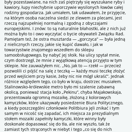
były pozestawiane, na nich zaś piętrzyły się wyszukane ryby i
kawiory, łupy niechybnie uporczywie wysilonych łowów całej
rodziny gospodarza. Jak umiałem, tak udawałem, że przyjęcie,
na którym osoba naczelna siedzi ze zlewem za plecami, jest
rzeczą najzupełniej normalną i zgodną z obyczajami
europejskimi. I znów: to są naturalnie błahostki, ale z nich już
można było to i owo wyczytać o bycie obywateli Związku Rad.
Pamiętam też, że ostra musztarda — „gorczyca” — była jedną
z nielicznych rzeczy, jakie się kupić dawało, i jak w
towarzystwie znajomego wszedłem do sklepu
samoobsługowego, by nabyć jej słoik. Na ulicy spytał mnie,
czym dostrzegł, że mnie z wyjątkową atencją przyjęto w tym
sklepie. Nie zauważyłem nic. „No, jak to — rzekł — przecież
pozwolili ci pójść na salę z teczką — każdy musi teczkę złożyć
przed wejściem przy kasie, żeby nic nie mógł ukraść”. Jednak
różnice względem tego, co było w kraju, dostrzec musiałem.
Stalinowsko-królewskie metro było mi szalenie zabawną
okolicą, ponieważ stacja koło „Pekinu”, chyba Majakowskaja,
prezentowała ogromną mozaikę, złożoną z kolorowych
kamyczków, które ukazywały posiedzenie Biura Politycznego,
a kiedy poszczególni członkowie Politbiura jęli znikać i tym
samym w nicość się zapadać, ich miejsca za prezydialnym
stołem mozaiki zapełniły kamyczki, które winny były
doskonale dopasować się do tła, ale nie wyszło, tak że
zamiast tych strąconych w niebyt i tego „co się do nich