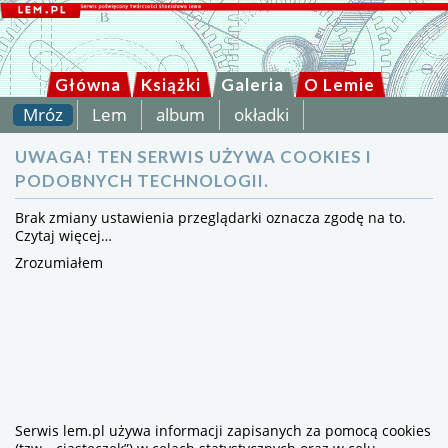
Główna
Książki
Galeria
O Lemie
Mróz
Lem
album
okładki
UWAGA! TEN SERWIS UŻYWA COOKIES I
PODOBNYCH TECHNOLOGII.
Brak zmiany ustawienia przeglądarki oznacza zgodę na to.
Czytaj więcej…
Zrozumiałem
Serwis lem.pl używa informacji zapisanych za pomocą cookies